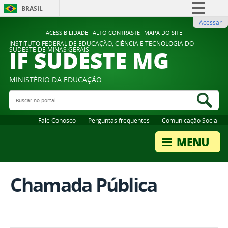
BRASIL
Acessar
Simplifique!
ACESSIBILIDADE
ALTO CONTRASTE
MAPA DO SITE
Comunica BR
INSTITUTO FEDERAL DE EDUCAÇÃO, CIÊNCIA E TECNOLOGIA DO
IF SUDESTE MG
SUDESTE DE MINAS GERAIS
Participe
Acesso à informação
MINISTÉRIO DA EDUCAÇÃO
Legislação
Buscar no portal
Bus
Canais
Fale Conosco
Perguntas frequentes
Comunicação Social
Chamada Pública