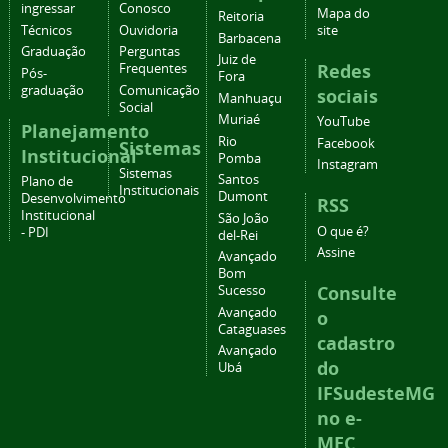
ingressar
Conosco
Mapa do
Reitoria
Técnicos
Ouvidoria
site
Barbacena
Graduação
Perguntas
Juiz de
Redes
Frequentes
Pós-
Fora
graduação
Comunicação
sociais
Manhuaçu
Social
Muriaé
YouTube
Planejamento
Rio
Facebook
Sistemas
Institucional
Pomba
Instagram
Sistemas
Santos
Plano de
Institucionais
Dumont
Desenvolvimento
RSS
Institucional
São João
O que é?
- PDI
del-Rei
Assine
Avançado
Bom
Consulte
Sucesso
Avançado
o
Cataguases
cadastro
Avançado
do
Ubá
IFSudesteMG
no e-
MEC