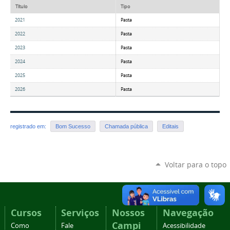
Título
Tipo
2021
Pasta
2022
Pasta
2023
Pasta
2024
Pasta
2025
Pasta
2026
Pasta
registrado em:
Bom Sucesso
Chamada pública
Editais
Voltar para o topo
Cursos
Serviços
Nossos
Navegação
Campi
Como
Fale
Acessibilidade