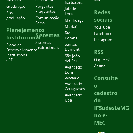
Técnicos
Ouvidoria
site
Barbacena
Graduação
Perguntas
Juiz de
Redes
Frequentes
Pós-
Fora
graduação
Comunicação
sociais
Manhuaçu
Social
Muriaé
YouTube
Planejamento
Rio
Facebook
Sistemas
Institucional
Pomba
Instagram
Sistemas
Santos
Plano de
Institucionais
Dumont
Desenvolvimento
RSS
Institucional
São João
O que é?
- PDI
del-Rei
Assine
Avançado
Bom
Consulte
Sucesso
Avançado
o
Cataguases
cadastro
Avançado
do
Ubá
IFSudesteMG
no e-
MEC