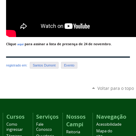
Clique
para assinar a lista de presença de 24 de novembro.
aqui
registrado em:
Santos Dumont
Evento
Voltar para o topo
Cursos
Serviços
Nossos
Navegação
Campi
Como
Fale
Acessibilidade
ingressar
Conosco
Mapa do
Reitoria