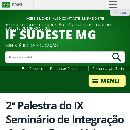
BRASIL
Acessar
Simplifique!
ACESSIBILIDADE
ALTO CONTRASTE
MAPA DO SITE
Comunica BR
INSTITUTO FEDERAL DE EDUCAÇÃO, CIÊNCIA E TECNOLOGIA DO
IF SUDESTE MG
SUDESTE DE MINAS GERAIS
Participe
Acesso à informação
MINISTÉRIO DA EDUCAÇÃO
Legislação
Buscar no portal
Bus
Canais
Fale Conosco
Perguntas frequentes
Comunicação Social
2ª Palestra do IX
Seminário de Integração