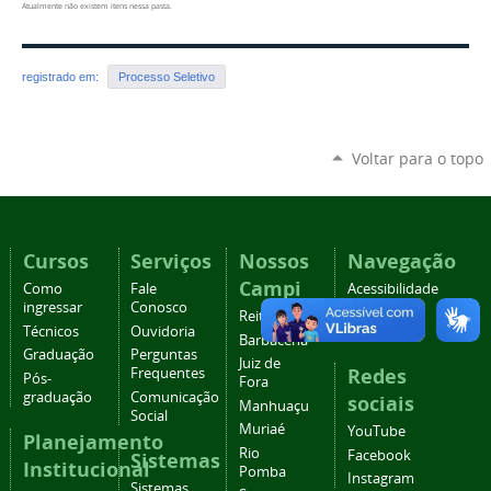
Atualmente não existem itens nessa pasta.
registrado em:
Processo Seletivo
Voltar para o topo
Cursos
Serviços
Nossos
Navegação
Campi
Como
Fale
Acessibilidade
ingressar
Conosco
Mapa do
Reitoria
Técnicos
Ouvidoria
site
Barbacena
Graduação
Perguntas
Juiz de
Redes
Frequentes
Pós-
Fora
graduação
Comunicação
sociais
Manhuaçu
Social
Muriaé
YouTube
Planejamento
Rio
Facebook
Sistemas
Institucional
Pomba
Instagram
Sistemas