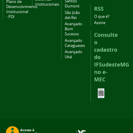
Santos
Plano de
Institucionais
Dumont
Desenvolvimento
RSS
Institucional
São João
O que é?
- PDI
del-Rei
Assine
Avançado
Bom
Consulte
Sucesso
Avançado
o
Cataguases
cadastro
Avançado
do
Ubá
IFSudesteMG
no e-
MEC