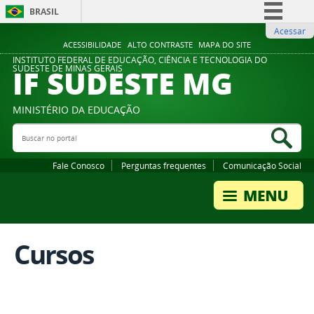
BRASIL
Acessar
Simplifique!
ACESSIBILIDADE
ALTO CONTRASTE
MAPA DO SITE
Comunica BR
INSTITUTO FEDERAL DE EDUCAÇÃO, CIÊNCIA E TECNOLOGIA DO
IF SUDESTE MG
SUDESTE DE MINAS GERAIS
Participe
Acesso à informação
MINISTÉRIO DA EDUCAÇÃO
Legislação
Buscar no portal
Bus
Canais
Fale Conosco
Perguntas frequentes
Comunicação Social
Cursos