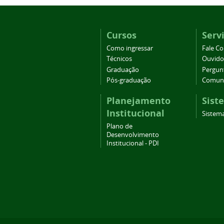
Cursos
Serv
Como ingressar
Fale C
Técnicos
Ouvido
Graduação
Pergun
Pós-graduação
Comuni
Planejamento
Sist
Institucional
Sistema
Plano de
Desenvolvimento
Institucional - PDI