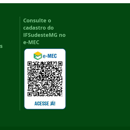
Consulte o
cadastro do
IFSudesteMG no
e-MEC
s