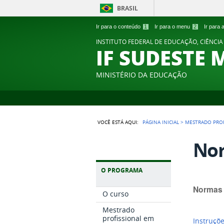
BRASIL
Ir para o conteúdo
1
Ir para o menu
2
Ir para
INSTITUTO FEDERAL DE EDUCAÇÃO, CIÊNCIA
IF SUDESTE 
MINISTÉRIO DA EDUCAÇÃO
VOCÊ ESTÁ AQUI:
PÁGINA INICIAL
>
MESTRADO PROF
Nor
O PROGRAMA
Normas 
O curso
Mestrado
profissional em
Instruçõ