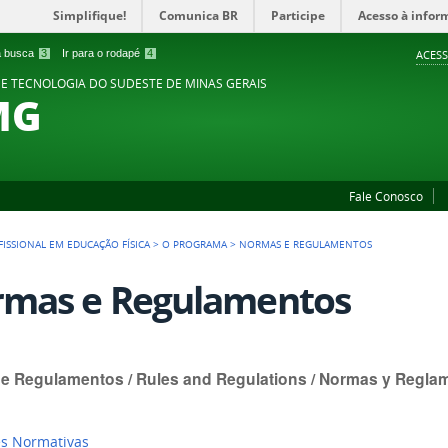
Simplifique!
Comunica BR
Participe
Acesso à infor
 a busca
3
Ir para o rodapé
4
ACESS
 E TECNOLOGIA DO SUDESTE DE MINAS GERAIS
MG
Fale Conosco
ISSIONAL EM EDUCAÇÃO FÍSICA
>
O PROGRAMA
>
NORMAS E REGULAMENTOS
mas e Regulamentos
e Regulamentos / Rules and Regulations / Normas y Regla
es Normativas