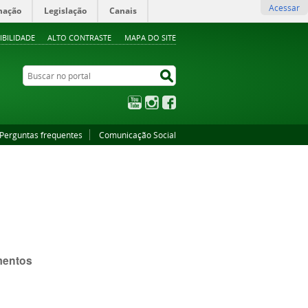
Acessar
mação
Legislação
Canais
IBILIDADE
ALTO CONTRASTE
MAPA DO SITE
Buscar no portal
Buscar no portal
YouTube
Instagram
Facebook
Perguntas frequentes
Comunicação Social
mentos