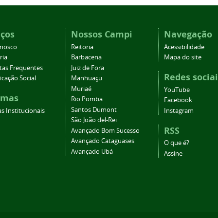
iços
Nossos Campi
Navegação
onosco
Reitoria
Acessibilidade
ria
Barbacena
Mapa do site
tas Frequentes
Juiz de Fora
Redes sociai
cação Social
Manhuaçu
Muriaé
YouTube
emas
Rio Pomba
Facebook
Santos Dumont
s Institucionais
Instagram
São João del-Rei
RSS
Avançado Bom Sucesso
Avançado Cataguases
O que é?
Avançado Ubá
Assine