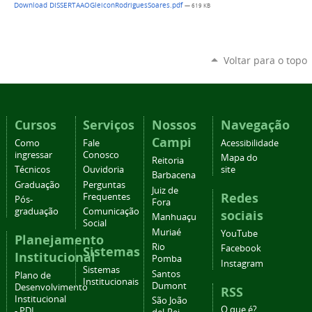
Download DISSERTAAOGleiconRodriguesSoares.pdf
— 619 KB
Voltar para o topo
Cursos
Serviços
Nossos
Navegação
Campi
Como
Fale
Acessibilidade
ingressar
Conosco
Mapa do
Reitoria
Técnicos
Ouvidoria
site
Barbacena
Graduação
Perguntas
Juiz de
Redes
Frequentes
Pós-
Fora
graduação
Comunicação
sociais
Manhuaçu
Social
Muriaé
YouTube
Planejamento
Rio
Facebook
Sistemas
Institucional
Pomba
Instagram
Sistemas
Santos
Plano de
Institucionais
Dumont
Desenvolvimento
RSS
Institucional
São João
O que é?
- PDI