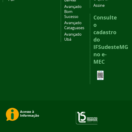
del-Rei
Assine
Avançado
Bom
Consulte
Sucesso
Avançado
o
Cataguases
cadastro
Avançado
do
Ubá
IFSudesteMG
no e-
MEC