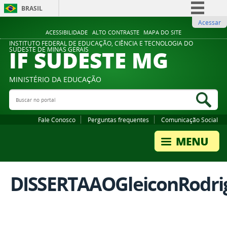
BRASIL
Acessar
Simplifique!
ACESSIBILIDADE
ALTO CONTRASTE
MAPA DO SITE
Comunica BR
INSTITUTO FEDERAL DE EDUCAÇÃO, CIÊNCIA E TECNOLOGIA DO
IF SUDESTE MG
SUDESTE DE MINAS GERAIS
Participe
Acesso à informação
MINISTÉRIO DA EDUCAÇÃO
Legislação
Buscar no portal
Bus
Canais
Fale Conosco
Perguntas frequentes
Comunicação Social
DISSERTAAOGleiconRodri