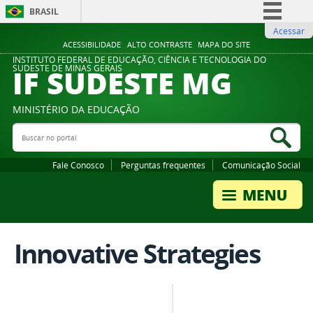
BRASIL
Acessar
Simplifique!
ACESSIBILIDADE
ALTO CONTRASTE
MAPA DO SITE
Comunica BR
INSTITUTO FEDERAL DE EDUCAÇÃO, CIÊNCIA E TECNOLOGIA DO
IF SUDESTE MG
SUDESTE DE MINAS GERAIS
Participe
Acesso à informação
MINISTÉRIO DA EDUCAÇÃO
Legislação
Buscar no portal
Bus
Canais
Fale Conosco
Perguntas frequentes
Comunicação Social
Innovative Strategies