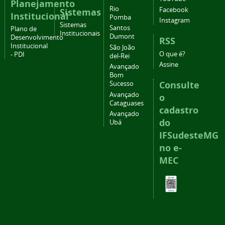
Planejamento
Rio
Facebook
Sistemas
Institucional
Pomba
Instagram
Sistemas
Santos
Plano de
Institucionais
Dumont
Desenvolvimento
RSS
Institucional
São João
O que é?
- PDI
del-Rei
Assine
Avançado
Bom
Consulte
Sucesso
Avançado
o
Cataguases
cadastro
Avançado
do
Ubá
IFSudesteMG
no e-
MEC