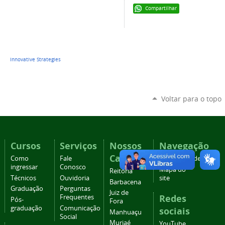
Compartilhar
Innovative Strategies
Voltar para o topo
Cursos
Serviços
Nossos
Navegação
Campi
Como
Fale
Acessibilidade
ingressar
Conosco
Mapa do
Reitoria
Técnicos
Ouvidoria
site
Barbacena
Graduação
Perguntas
Juiz de
Redes
Frequentes
Pós-
Fora
graduação
Comunicação
sociais
Manhuaçu
Social
Muriaé
YouTube