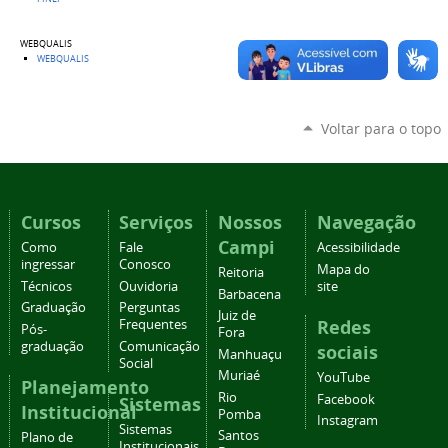
WEBQUALIS
WEBQUALIS
Voltar para o topo
Cursos
Serviços
Nossos
Navegação
Campi
Como
Fale
Acessibilidade
ingressar
Conosco
Mapa do
Reitoria
Técnicos
Ouvidoria
site
Barbacena
Graduação
Perguntas
Juiz de
Redes
Frequentes
Pós-
Fora
graduação
Comunicação
sociais
Manhuaçu
Social
Muriaé
YouTube
Planejamento
Rio
Facebook
Sistemas
Institucional
Pomba
Instagram
Sistemas
Santos
Plano de
Institucionais