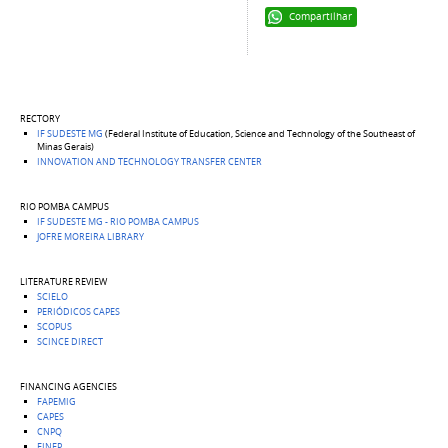
Compartilhar
RECTORY
IF SUDESTE MG
(Federal Institute of Education, Science and Technology of the Southeast of
Minas Gerais)
INNOVATION AND TECHNOLOGY TRANSFER CENTER
RIO POMBA
CAMPUS
IF SUDESTE MG - RIO POMBA CAMPUS
JOFRE MOREIRA LIBRARY
LITERATURE REVIEW
SCIELO
PERIÓDICOS CAPES
SCOPUS
SCINCE DIRECT
FINANCING AGENCIES
FAPEMIG
CAPES
CNPQ
FINEP