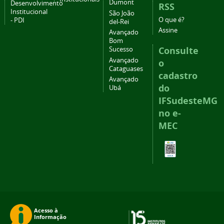
Dumont
Desenvolvimento
RSS
Institucional
São João
O que é?
- PDI
del-Rei
Assine
Avançado
Bom
Consulte
Sucesso
Avançado
o
Cataguases
cadastro
Avançado
do
Ubá
IFSudesteMG
no e-
MEC