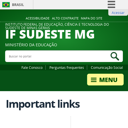
BRASIL
Acessar
Simplifique!
ACESSIBILIDADE
ALTO CONTRASTE
MAPA DO SITE
Comunica BR
INSTITUTO FEDERAL DE EDUCAÇÃO, CIÊNCIA E TECNOLOGIA DO
IF SUDESTE MG
SUDESTE DE MINAS GERAIS
Participe
Acesso à informação
MINISTÉRIO DA EDUCAÇÃO
Legislação
Buscar no portal
Bus
Canais
Fale Conosco
Perguntas frequentes
Comunicação Social
Important links