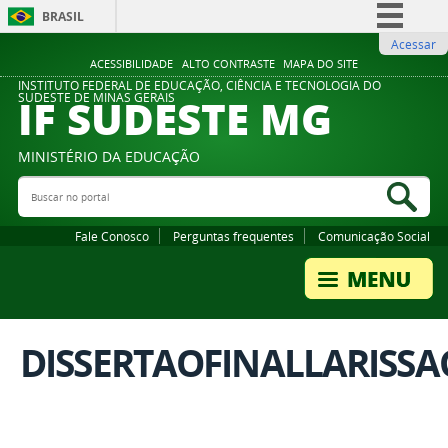
BRASIL
Acessar
Simplifique!
ACESSIBILIDADE
ALTO CONTRASTE
MAPA DO SITE
Comunica BR
INSTITUTO FEDERAL DE EDUCAÇÃO, CIÊNCIA E TECNOLOGIA DO
IF SUDESTE MG
SUDESTE DE MINAS GERAIS
Participe
Acesso à informação
MINISTÉRIO DA EDUCAÇÃO
Legislação
Buscar no portal
Bus
Canais
Fale Conosco
Perguntas frequentes
Comunicação Social
DISSERTAOFINALLARISSA