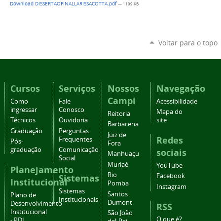
Download DISSERTAOFINALLARISSACOTTA.pdf
— 1109 KB
Voltar para o topo
Cursos
Serviços
Nossos
Navegação
Campi
Como
Fale
Acessibilidade
ingressar
Conosco
Mapa do
Reitoria
Técnicos
Ouvidoria
site
Barbacena
Graduação
Perguntas
Juiz de
Redes
Frequentes
Pós-
Fora
graduação
Comunicação
sociais
Manhuaçu
Social
Muriaé
YouTube
Planejamento
Rio
Facebook
Sistemas
Institucional
Pomba
Instagram
Sistemas
Santos
Plano de
Institucionais
Dumont
Desenvolvimento
RSS
Institucional
São João
O que é?
- PDI