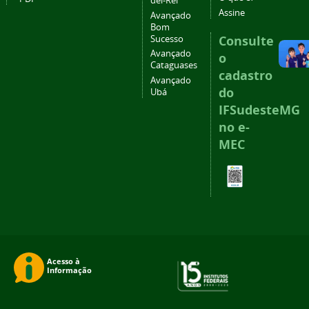
del-Rei
Assine
Avançado
Bom
Consulte
Sucesso
Avançado
o
Cataguases
cadastro
Avançado
do
Ubá
IFSudesteMG
no e-
MEC