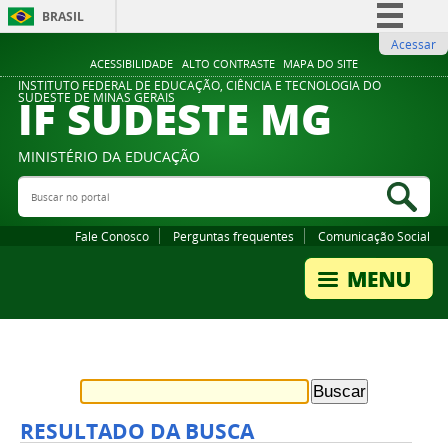
BRASIL
Acessar
Simplifique!
ACESSIBILIDADE
ALTO CONTRASTE
MAPA DO SITE
Comunica BR
INSTITUTO FEDERAL DE EDUCAÇÃO, CIÊNCIA E TECNOLOGIA DO
IF SUDESTE MG
SUDESTE DE MINAS GERAIS
Participe
Acesso à informação
MINISTÉRIO DA EDUCAÇÃO
Legislação
Buscar no portal
Bus
Canais
Fale Conosco
Perguntas frequentes
Comunicação Social
RESULTADO DA BUSCA