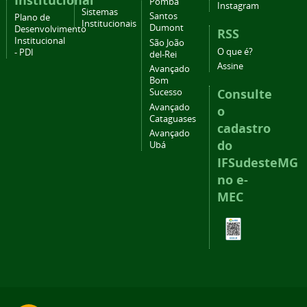
Institucional
Pomba
Instagram
Sistemas
Santos
Plano de
Institucionais
Dumont
Desenvolvimento
RSS
Institucional
São João
O que é?
- PDI
del-Rei
Assine
Avançado
Bom
Consulte
Sucesso
Avançado
o
Cataguases
cadastro
Avançado
do
Ubá
IFSudesteMG
no e-
MEC