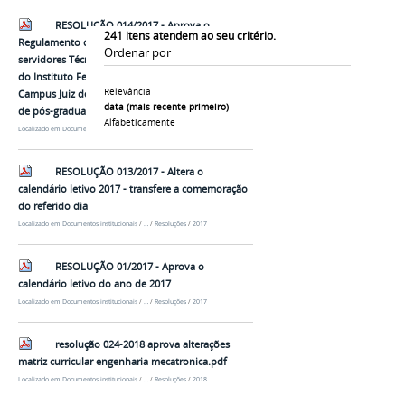
RESOLUÇÃO 014/2017 - Aprova o
241
itens atendem ao seu critério.
Regulamento de afastamento integral dos
Ordenar por
servidores Técnico administrativo em educação
do Instituto Federal do Sudeste de Minas Gerais -
Relevância
Campus Juiz de Fora para qualificação em cursos
data (mais recente primeiro)
de pós-graduação stricto sensu e pós-doutorado
Alfabeticamente
Localizado em
Documentos institucionais
/
…
/
Resoluções
/
2017
RESOLUÇÃO 013/2017 - Altera o
calendário letivo 2017 - transfere a comemoração
do referido dia
Localizado em
Documentos institucionais
/
…
/
Resoluções
/
2017
RESOLUÇÃO 01/2017 - Aprova o
calendário letivo do ano de 2017
Localizado em
Documentos institucionais
/
…
/
Resoluções
/
2017
resolução 024-2018 aprova alterações
matriz curricular engenharia mecatronica.pdf
Localizado em
Documentos institucionais
/
…
/
Resoluções
/
2018