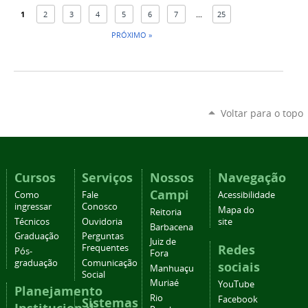
1
2
3
4
5
6
7
...
25
PRÓXIMO »
Voltar para o topo
Cursos
Serviços
Nossos
Navegação
Campi
Como
Fale
Acessibilidade
ingressar
Conosco
Mapa do
Reitoria
Técnicos
Ouvidoria
site
Barbacena
Graduação
Perguntas
Juiz de
Redes
Frequentes
Pós-
Fora
graduação
Comunicação
sociais
Manhuaçu
Social
Muriaé
YouTube
Planejamento
Rio
Facebook
Sistemas