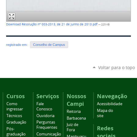
Download Resolução nº 003-2013, de 21 de junho de 2013.pdf
— 225 KB
registrado em:
Conselho de Campus
Voltar para o topo
Cursos
Serviços
Nossos
Navegação
Campi
Como
Fale
Acessibilidade
ingressar
Conosco
Mapa do
Reitoria
Técnicos
Ouvidoria
site
Barbacena
Graduação
Perguntas
Juiz de
Redes
Frequentes
Pós-
Fora
graduação
Comunicação
sociais
Manhuaçu