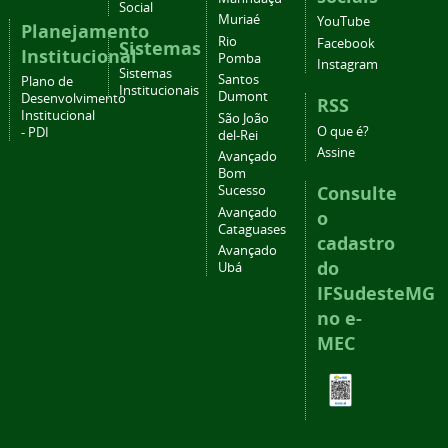
Social
Muriaé
YouTube
Planejamento
Rio
Facebook
Sistemas
Institucional
Pomba
Instagram
Sistemas
Santos
Plano de
Institucionais
Dumont
Desenvolvimento
RSS
Institucional
São João
O que é?
- PDI
del-Rei
Assine
Avançado
Bom
Consulte
Sucesso
Avançado
o
Cataguases
cadastro
Avançado
do
Ubá
IFSudesteMG
no e-
MEC