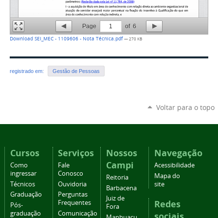
Page
1
of
6
Download SEI_MEC - 1109606 - Nota Técnica.pdf
— 270 KB
registrado em:
Gestão de Pessoas
Voltar para o topo
Cursos
Serviços
Nossos
Navegação
Campi
Como
Fale
Acessibilidade
ingressar
Conosco
Mapa do
Reitoria
Técnicos
Ouvidoria
site
Barbacena
Graduação
Perguntas
Juiz de
Redes
Frequentes
Pós-
Fora
graduação
Comunicação
sociais
Manhuaçu