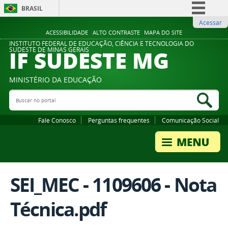
BRASIL
Acessar
Simplifique!
ACESSIBILIDADE
ALTO CONTRASTE
MAPA DO SITE
Comunica BR
INSTITUTO FEDERAL DE EDUCAÇÃO, CIÊNCIA E TECNOLOGIA DO
IF SUDESTE MG
SUDESTE DE MINAS GERAIS
Participe
Acesso à informação
MINISTÉRIO DA EDUCAÇÃO
Legislação
Buscar no portal
Bus
Canais
Fale Conosco
Perguntas frequentes
Comunicação Social
SEI_MEC - 1109606 - Nota
Técnica.pdf