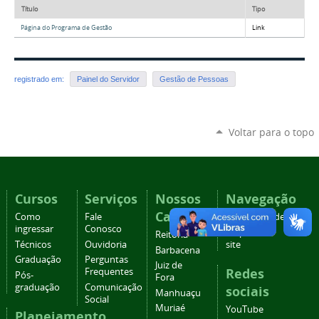
Título
Tipo
Página do Programa de Gestão
Link
registrado em:
Painel do Servidor
Gestão de Pessoas
Voltar para o topo
Cursos
Serviços
Nossos
Navegação
Campi
Como
Fale
Acessibilidade
ingressar
Conosco
Mapa do
Reitoria
Técnicos
Ouvidoria
site
Barbacena
Graduação
Perguntas
Juiz de
Redes
Frequentes
Pós-
Fora
graduação
Comunicação
sociais
Manhuaçu
Social
Muriaé
YouTube
Planejamento