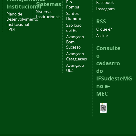
Rio
Facebook
Sistemas
Institucional
Pomba
Instagram
Sistemas
Santos
Plano de
Institucionais
Dumont
Desenvolvimento
RSS
Institucional
São João
O que é?
- PDI
del-Rei
Assine
Avançado
Bom
Consulte
Sucesso
Avançado
o
Cataguases
cadastro
Avançado
do
Ubá
IFSudesteMG
no e-
MEC