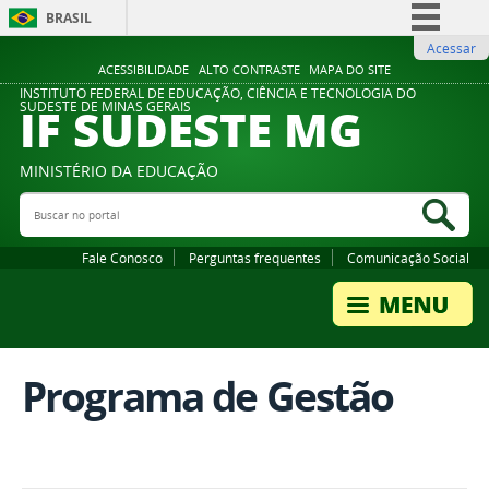
BRASIL
Acessar
Simplifique!
ACESSIBILIDADE
ALTO CONTRASTE
MAPA DO SITE
Comunica BR
INSTITUTO FEDERAL DE EDUCAÇÃO, CIÊNCIA E TECNOLOGIA DO
IF SUDESTE MG
SUDESTE DE MINAS GERAIS
Participe
Acesso à informação
MINISTÉRIO DA EDUCAÇÃO
Legislação
Buscar no portal
Bus
Canais
Fale Conosco
Perguntas frequentes
Comunicação Social
Programa de Gestão