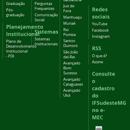
Graduação
Perguntas
Juiz de
Redes
Frequentes
Pós-
Fora
graduação
Comunicação
sociais
Manhuaçu
Social
Muriaé
YouTube
Planejamento
Rio
Facebook
Sistemas
Institucional
Pomba
Instagram
Sistemas
Santos
Plano de
Institucionais
Dumont
Desenvolvimento
RSS
Institucional
São João
O que é?
- PDI
del-Rei
Assine
Avançado
Bom
Consulte
Sucesso
Avançado
o
Cataguases
cadastro
Avançado
do
Ubá
IFSudesteMG
no e-
MEC