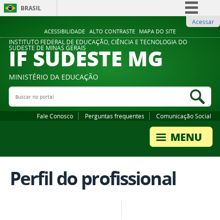
BRASIL
Acessar
Simplifique!
ACESSIBILIDADE
ALTO CONTRASTE
MAPA DO SITE
Comunica BR
INSTITUTO FEDERAL DE EDUCAÇÃO, CIÊNCIA E TECNOLOGIA DO
IF SUDESTE MG
SUDESTE DE MINAS GERAIS
Participe
Acesso à informação
MINISTÉRIO DA EDUCAÇÃO
Legislação
Buscar no portal
Bus
Canais
Fale Conosco
Perguntas frequentes
Comunicação Social
Perfil do profissional