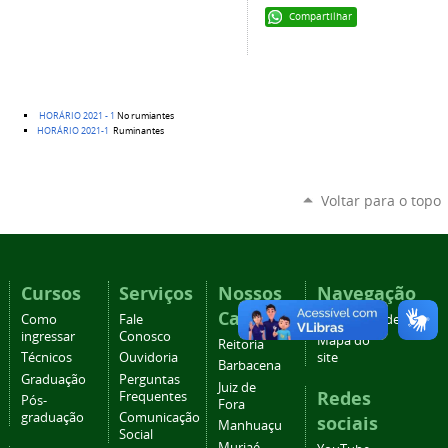
Compartilhar
HORÁRIO 2021 - 1
No rumiantes
HORÁRIO 2021-1
Ruminantes
Voltar para o topo
Cursos
Serviços
Nossos
Navegação
Campi
Como
Fale
Acessibilidade
ingressar
Conosco
Mapa do
Reitoria
Técnicos
Ouvidoria
site
Barbacena
Graduação
Perguntas
Juiz de
Redes
Frequentes
Pós-
Fora
graduação
Comunicação
sociais
Manhuaçu
Social
Muriaé