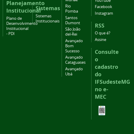
YouTube
Planejamento
Rio
Facebook
Sistemas
Institucional
Pomba
Instagram
Sistemas
Santos
Plano de
Institucionais
Dumont
Desenvolvimento
RSS
Institucional
São João
O que é?
- PDI
del-Rei
Assine
Avançado
Bom
Consulte
Sucesso
Avançado
o
Cataguases
cadastro
Avançado
do
Ubá
IFSudesteMG
no e-
MEC