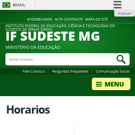
BRASIL
Acessar
Simplifique!
ACESSIBILIDADE
ALTO CONTRASTE
MAPA DO SITE
Comunica BR
INSTITUTO FEDERAL DE EDUCAÇÃO, CIÊNCIA E TECNOLOGIA DO
IF SUDESTE MG
SUDESTE DE MINAS GERAIS
Participe
Acesso à informação
MINISTÉRIO DA EDUCAÇÃO
Legislação
Buscar no portal
Bus
Canais
Fale Conosco
Perguntas frequentes
Comunicação Social
Horarios