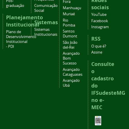
Redes
Pós-
Fora
graduação
Comunicação
sociais
Manhuaçu
Social
Muriaé
YouTube
Planejamento
Rio
Facebook
Sistemas
Institucional
Pomba
Instagram
Sistemas
Santos
Plano de
Institucionais
Dumont
Desenvolvimento
RSS
Institucional
São João
O que é?
- PDI
del-Rei
Assine
Avançado
Bom
Consulte
Sucesso
Avançado
o
Cataguases
cadastro
Avançado
do
Ubá
IFSudesteMG
no e-
MEC