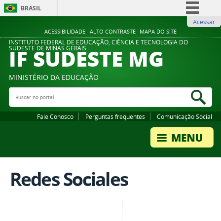
BRASIL
Acessar
Simplifique!
ACESSIBILIDADE
ALTO CONTRASTE
MAPA DO SITE
Comunica BR
INSTITUTO FEDERAL DE EDUCAÇÃO, CIÊNCIA E TECNOLOGIA DO
IF SUDESTE MG
SUDESTE DE MINAS GERAIS
Participe
Acesso à informação
MINISTÉRIO DA EDUCAÇÃO
Legislação
Buscar no portal
Bus
Canais
Fale Conosco
Perguntas frequentes
Comunicação Social
Redes Sociales