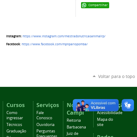
Compartilhar
Instagram:
https://www.instagram.com/mestradonutricaoanimalrp/
Facebook
:
https://www.facebook.com/mpnpariopomba/
Voltar para o topo
Cursos
Serviços
Nossos
Navegação
Campi
Como
Fale
Acessibilidade
ingressar
Conosco
Mapa do
Reitoria
Técnicos
Ouvidoria
site
Barbacena
Graduação
Perguntas
Juiz de
Frequentes