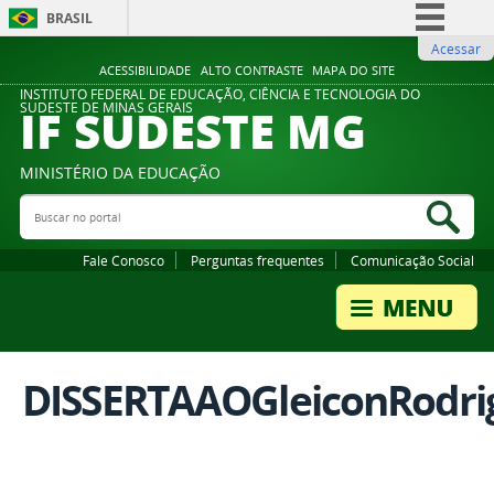
BRASIL
Acessar
Simplifique!
ACESSIBILIDADE
ALTO CONTRASTE
MAPA DO SITE
Comunica BR
INSTITUTO FEDERAL DE EDUCAÇÃO, CIÊNCIA E TECNOLOGIA DO
IF SUDESTE MG
SUDESTE DE MINAS GERAIS
Participe
Acesso à informação
MINISTÉRIO DA EDUCAÇÃO
Legislação
Buscar no portal
Bus
Canais
Fale Conosco
Perguntas frequentes
Comunicação Social
DISSERTAAOGleiconRodri