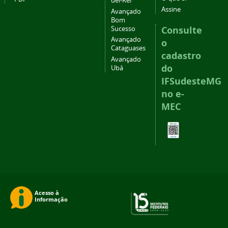
del-Rei
Assine
Avançado
Bom
Consulte
Sucesso
Avançado
o
Cataguases
cadastro
Avançado
do
Ubá
IFSudesteMG
no e-
MEC