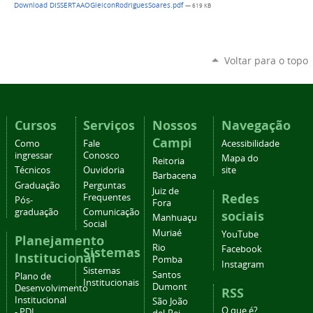
Download DISSERTAAOGleiconRodriguesSoares.pdf
— 619 KB
Voltar para o topo
Cursos
Serviços
Nossos
Navegação
Campi
Como
Fale
Acessibilidade
ingressar
Conosco
Mapa do
Reitoria
Técnicos
Ouvidoria
site
Barbacena
Graduação
Perguntas
Juiz de
Redes
Frequentes
Pós-
Fora
graduação
Comunicação
sociais
Manhuaçu
Social
Muriaé
YouTube
Planejamento
Rio
Facebook
Sistemas
Institucional
Pomba
Instagram
Sistemas
Santos
Plano de
Institucionais
Dumont
Desenvolvimento
RSS
Institucional
São João
O que é?
- PDI