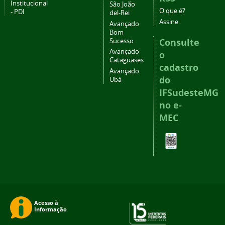
Institucional
São João
O que é?
- PDI
del-Rei
Assine
Avançado
Bom
Consulte
Sucesso
Avançado
o
Cataguases
cadastro
Avançado
do
Ubá
IFSudesteMG
no e-
MEC