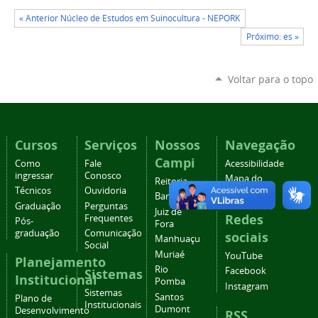
« Anterior Núcleo de Estudos em Suinocultura - NEPORK
Próximo: es »
Voltar para o topo
Cursos
Serviços
Nossos
Navegação
Campi
Como
Fale
Acessibilidade
ingressar
Conosco
Mapa do
Reitoria
Técnicos
Ouvidoria
site
Barbacena
Graduação
Perguntas
Juiz de
Redes
Frequentes
Pós-
Fora
graduação
Comunicação
sociais
Manhuaçu
Social
Muriaé
YouTube
Planejamento
Rio
Facebook
Sistemas
Institucional
Pomba
Instagram
Sistemas
Santos
Plano de
Institucionais
Dumont
Desenvolvimento
RSS