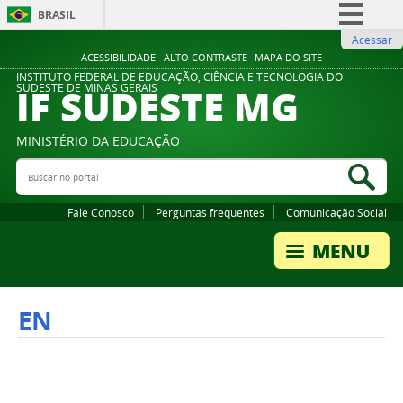
BRASIL
Acessar
Simplifique!
ACESSIBILIDADE
ALTO CONTRASTE
MAPA DO SITE
Comunica BR
INSTITUTO FEDERAL DE EDUCAÇÃO, CIÊNCIA E TECNOLOGIA DO
IF SUDESTE MG
SUDESTE DE MINAS GERAIS
Participe
Acesso à informação
MINISTÉRIO DA EDUCAÇÃO
Legislação
Buscar no portal
Bus
Canais
Fale Conosco
Perguntas frequentes
Comunicação Social
EN