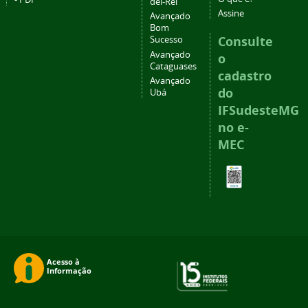
del-Rei
Assine
Avançado
Bom
Consulte
Sucesso
Avançado
o
Cataguases
cadastro
Avançado
do
Ubá
IFSudesteMG
no e-
MEC