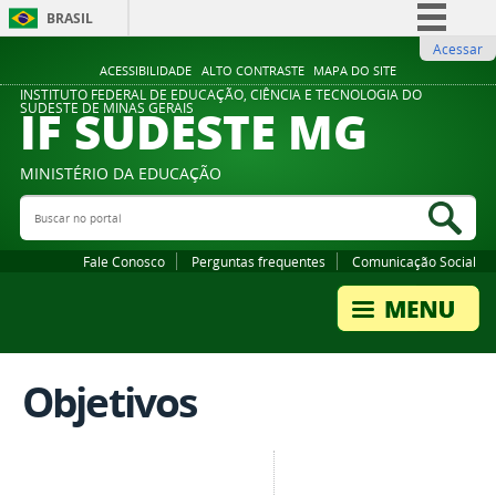
BRASIL
Acessar
Simplifique!
ACESSIBILIDADE
ALTO CONTRASTE
MAPA DO SITE
Comunica BR
INSTITUTO FEDERAL DE EDUCAÇÃO, CIÊNCIA E TECNOLOGIA DO
IF SUDESTE MG
SUDESTE DE MINAS GERAIS
Participe
Acesso à informação
MINISTÉRIO DA EDUCAÇÃO
Legislação
Buscar no portal
Bus
Canais
Fale Conosco
Perguntas frequentes
Comunicação Social
Objetivos