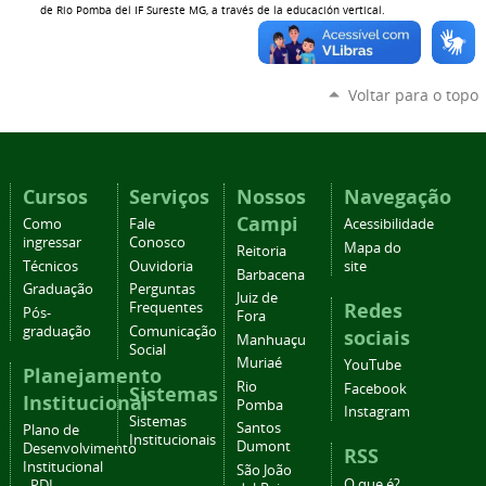
de Rio Pomba del IF Sureste MG, a través de la educación vertical.
Voltar para o topo
Cursos
Serviços
Nossos
Navegação
Campi
Como
Fale
Acessibilidade
ingressar
Conosco
Mapa do
Reitoria
Técnicos
Ouvidoria
site
Barbacena
Graduação
Perguntas
Juiz de
Redes
Frequentes
Pós-
Fora
graduação
Comunicação
sociais
Manhuaçu
Social
Muriaé
YouTube
Planejamento
Rio
Facebook
Sistemas
Institucional
Pomba
Instagram
Sistemas
Santos
Plano de
Institucionais
Dumont
Desenvolvimento
RSS
Institucional
São João
O que é?
- PDI