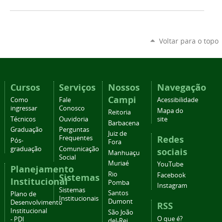
Voltar para o topo
Cursos
Serviços
Nossos
Navegação
Campi
Como
Fale
Acessibilidade
ingressar
Conosco
Mapa do
Reitoria
Técnicos
Ouvidoria
site
Barbacena
Graduação
Perguntas
Juiz de
Redes
Frequentes
Pós-
Fora
graduação
Comunicação
sociais
Manhuaçu
Social
Muriaé
YouTube
Planejamento
Rio
Facebook
Sistemas
Institucional
Pomba
Instagram
Sistemas
Santos
Plano de
Institucionais
Dumont
Desenvolvimento
RSS
Institucional
São João
O que é?
- PDI
del-Rei