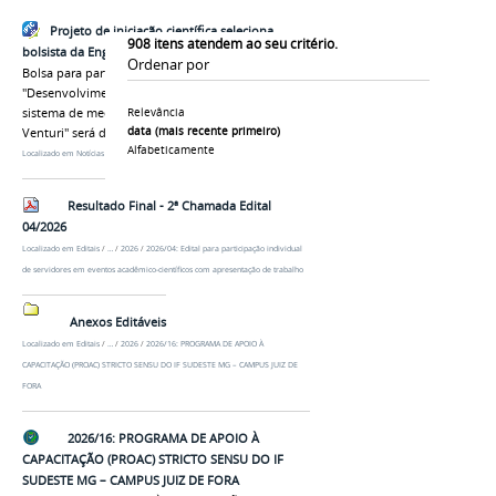
Projeto de iniciação científica seleciona
908
itens atendem ao seu critério.
bolsista da Engenharia Ferroviária e Metroviária
Ordenar por
Bolsa para participar do projeto
"Desenvolvimento, instrumentação e validação de
sistema de medição de vazão baseado em tubo
Relevância
data (mais recente primeiro)
Venturi" será de R$700,00 mensais
Alfabeticamente
Localizado em
Notícias
/
Santos Dumont
Resultado Final - 2ª Chamada Edital
04/2026
Localizado em
Editais
/
…
/
2026
/
2026/04: Edital para participação individual
de servidores em eventos acadêmico-científicos com apresentação de trabalho
Anexos Editáveis
Localizado em
Editais
/
…
/
2026
/
2026/16: PROGRAMA DE APOIO À
CAPACITAÇÃO (PROAC) STRICTO SENSU DO IF SUDESTE MG – CAMPUS JUIZ DE
FORA
2026/16: PROGRAMA DE APOIO À
CAPACITAÇÃO (PROAC) STRICTO SENSU DO IF
SUDESTE MG – CAMPUS JUIZ DE FORA