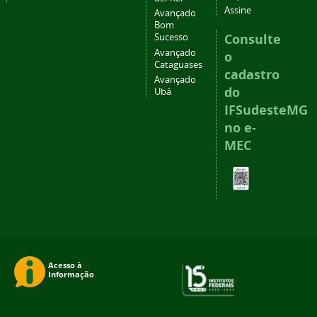
Assine
Avançado
Bom
Consulte
Sucesso
Avançado
o
Cataguases
cadastro
Avançado
do
Ubá
IFSudesteMG
no e-
MEC