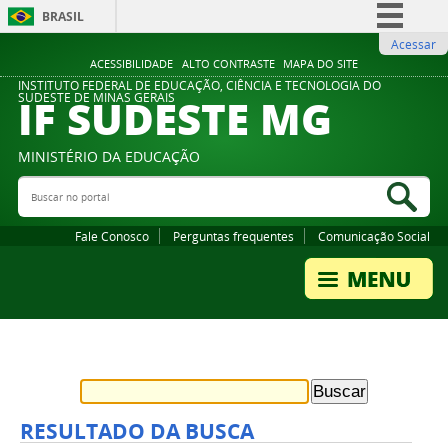
BRASIL
Acessar
Simplifique!
ACESSIBILIDADE
ALTO CONTRASTE
MAPA DO SITE
Comunica BR
INSTITUTO FEDERAL DE EDUCAÇÃO, CIÊNCIA E TECNOLOGIA DO
IF SUDESTE MG
SUDESTE DE MINAS GERAIS
Participe
Acesso à informação
MINISTÉRIO DA EDUCAÇÃO
Legislação
Buscar no portal
Bus
Canais
Fale Conosco
Perguntas frequentes
Comunicação Social
RESULTADO DA BUSCA