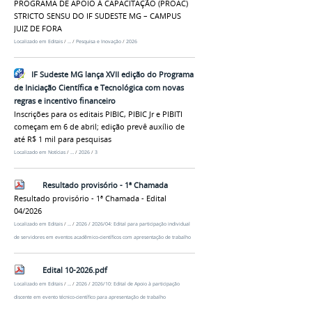
PROGRAMA DE APOIO À CAPACITAÇÃO (PROAC)
STRICTO SENSU DO IF SUDESTE MG – CAMPUS
JUIZ DE FORA
Localizado em
Editais
/
…
/
Pesquisa e Inovação
/
2026
IF Sudeste MG lança XVII edição do Programa
de Iniciação Científica e Tecnológica com novas
regras e incentivo financeiro
Inscrições para os editais PIBIC, PIBIC Jr e PIBITI
começam em 6 de abril; edição prevê auxílio de
até R$ 1 mil para pesquisas
Localizado em
Notícias
/
…
/
2026
/
3
Resultado provisório - 1ª Chamada
Resultado provisório - 1ª Chamada - Edital
04/2026
Localizado em
Editais
/
…
/
2026
/
2026/04: Edital para participação individual
de servidores em eventos acadêmico-científicos com apresentação de trabalho
Edital 10-2026.pdf
Localizado em
Editais
/
…
/
2026
/
2026/10: Edital de Apoio à participação
discente em evento técnico-científico para apresentação de trabalho