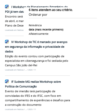
I Workshop de Planejamento Estratégico do
6
itens atendem ao seu critério.
PDI já tem data marcada
Ordenar por
Encontro será no Campus Juiz de Fora, entre 6 e 8
de abril, e marca nova etapa de construção do
Plano de Desenvolvimento Institucional
Relevância
data (mais recente primeiro)
Localizado em
Notícias
/
…
/
2026
/
3
Alfabeticamente
IV Workshop de TIC é marcado por avanços
em segurança da informação e privacidade de
dados
Edição do evento contou com participação de
especialista em cibersegurança e foi sediada pelo
Campus São João del-Rei
Localizado em
Notícias
/
…
/
2024
/
11
IF Sudeste MG realiza Workshop sobre
Política de Comunicação
Evento de imersão terá participação de
convidadas do IFES e do IFSC, com foco em
compartilhamento de experiências e desafios para
a construção do documento
Localizado em
Notícias
/
…
/
2023
/
11