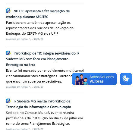
NITTEC apresenta e faz mediação de
workshop durante SECITEC
Participaram também da apresentação os
representantes dos núcleos de inovação da
Embrapa, do CEFET-MG e da UFJF
Localizado em
Notícias
/
…
/
2023
/
10
I Workshop de TIC integra servidores do IF
Sudeste MG com foco em Planejamento
Estratégico na área
Evento foi marcado por envolvimento multicampi
e encaminhamentos estratégicos. Diretor acredita
que encontro superou expectativas.
Localizado em
Notícias
/
…
/
2023
/
07
IF Sudeste MG realiza I Workshop de
Tecnologia da Informação e Comunicação
Sediado no Campus Muriaé, evento reunirá
profissionais da instituição no dia 12 de julho em
torno do tema Planejamento Estratégico.
Localizado em
Notícias
/
…
/
2023
/
07