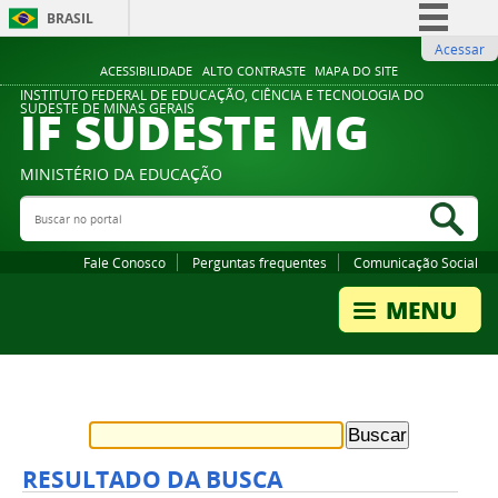
BRASIL
Acessar
Simplifique!
ACESSIBILIDADE
ALTO CONTRASTE
MAPA DO SITE
Comunica BR
INSTITUTO FEDERAL DE EDUCAÇÃO, CIÊNCIA E TECNOLOGIA DO
IF SUDESTE MG
SUDESTE DE MINAS GERAIS
Participe
Acesso à informação
MINISTÉRIO DA EDUCAÇÃO
Legislação
Buscar no portal
Bus
Canais
Fale Conosco
Perguntas frequentes
Comunicação Social
RESULTADO DA BUSCA