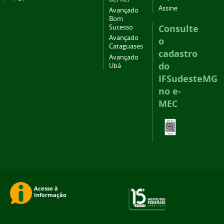
Assine
Avançado
Bom
Consulte
Sucesso
Avançado
o
Cataguases
cadastro
Avançado
do
Ubá
IFSudesteMG
no e-
MEC