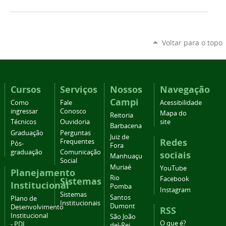
Voltar para o topo
Cursos
Serviços
Nossos
Navegação
Campi
Como
Fale
Acessibilidade
ingressar
Conosco
Mapa do
Reitoria
Técnicos
Ouvidoria
site
Barbacena
Graduação
Perguntas
Juiz de
Redes
Frequentes
Pós-
Fora
graduação
Comunicação
sociais
Manhuaçu
Social
Muriaé
YouTube
Planejamento
Rio
Facebook
Sistemas
Institucional
Pomba
Instagram
Sistemas
Santos
Plano de
Institucionais
Dumont
Desenvolvimento
RSS
Institucional
São João
O que é?
- PDI
del-Rei