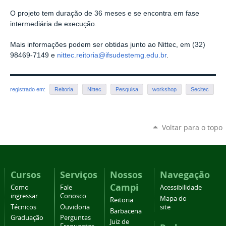
O projeto tem duração de 36 meses e se encontra em fase
intermediária de execução.
Mais informações podem ser obtidas junto ao Nittec, em (32)
98469-7149 e
nittec.reitoria@ifsudestemg.edu.br
.
registrado em:
Reitoria
Nittec
Pesquisa
workshop
Secitec
Voltar para o topo
Cursos
Serviços
Nossos
Navegação
Campi
Como
Fale
Acessibilidade
ingressar
Conosco
Mapa do
Reitoria
Técnicos
Ouvidoria
site
Barbacena
Graduação
Perguntas
Juiz de