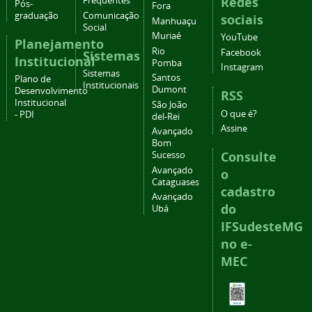
Redes
Frequentes
Pós-
Fora
graduação
Comunicação
sociais
Manhuaçu
Social
Muriaé
YouTube
Planejamento
Rio
Facebook
Sistemas
Institucional
Pomba
Instagram
Sistemas
Santos
Plano de
Institucionais
Dumont
Desenvolvimento
RSS
Institucional
São João
O que é?
- PDI
del-Rei
Assine
Avançado
Bom
Consulte
Sucesso
Avançado
o
Cataguases
cadastro
Avançado
do
Ubá
IFSudesteMG
no e-
MEC