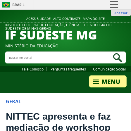
BRASIL
Acessar
Simplifique!
ACESSIBILIDADE
ALTO CONTRASTE
MAPA DO SITE
Comunica BR
INSTITUTO FEDERAL DE EDUCAÇÃO, CIÊNCIA E TECNOLOGIA DO
IF SUDESTE MG
SUDESTE DE MINAS GERAIS
Participe
Acesso à informação
MINISTÉRIO DA EDUCAÇÃO
Legislação
Buscar no portal
Bus
Canais
Fale Conosco
Perguntas frequentes
Comunicação Social
GERAL
NITTEC apresenta e faz
mediação de workshop