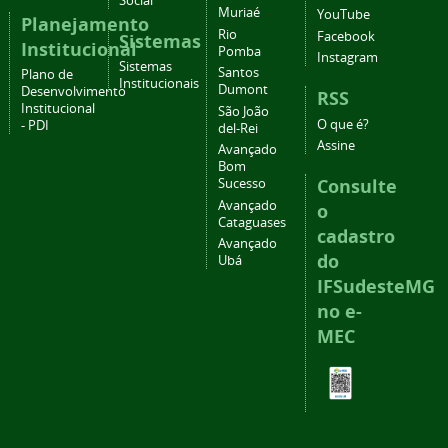
Social
Muriaé
YouTube
Planejamento
Rio
Facebook
Sistemas
Institucional
Pomba
Instagram
Sistemas
Santos
Plano de
Institucionais
Dumont
Desenvolvimento
RSS
Institucional
São João
O que é?
- PDI
del-Rei
Assine
Avançado
Bom
Consulte
Sucesso
Avançado
o
Cataguases
cadastro
Avançado
do
Ubá
IFSudesteMG
no e-
MEC