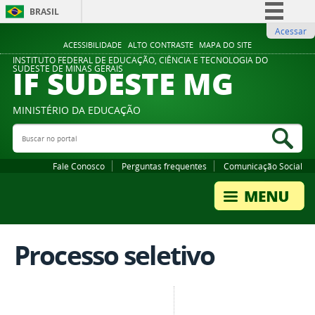
BRASIL
Acessar
Simplifique!
ACESSIBILIDADE
ALTO CONTRASTE
MAPA DO SITE
Comunica BR
INSTITUTO FEDERAL DE EDUCAÇÃO, CIÊNCIA E TECNOLOGIA DO
IF SUDESTE MG
SUDESTE DE MINAS GERAIS
Participe
Acesso à informação
MINISTÉRIO DA EDUCAÇÃO
Legislação
Buscar no portal
Bus
Canais
Fale Conosco
Perguntas frequentes
Comunicação Social
Processo seletivo