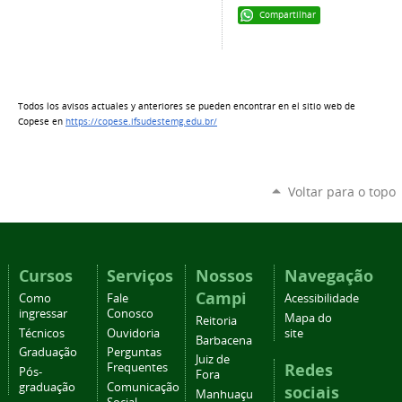
Compartilhar
Todos los avisos actuales y anteriores se pueden encontrar en el sitio web de
Copese en
https://copese.ifsudestemg.edu.br/
Voltar para o topo
Cursos
Serviços
Nossos
Navegação
Campi
Como
Fale
Acessibilidade
ingressar
Conosco
Mapa do
Reitoria
Técnicos
Ouvidoria
site
Barbacena
Graduação
Perguntas
Juiz de
Redes
Frequentes
Pós-
Fora
graduação
Comunicação
sociais
Manhuaçu