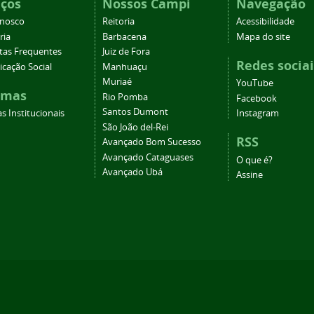
iços
Nossos Campi
Navegação
onosco
Reitoria
Acessibilidade
ria
Barbacena
Mapa do site
tas Frequentes
Juiz de Fora
Redes sociai
cação Social
Manhuaçu
Muriaé
YouTube
emas
Rio Pomba
Facebook
Santos Dumont
s Institucionais
Instagram
São João del-Rei
RSS
Avançado Bom Sucesso
Avançado Cataguases
O que é?
Avançado Ubá
Assine