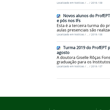
Localizado em
Notícias
/
…
/
2019
/
09
Novos alunos do ProfEPT
e pós nos IFs
Esta é a terceira turma do 
aulas presenciais são reali
Localizado em
Notícias
/
…
/
2019
/
08
Turma 2019 do ProfEPT pa
agosto
A doutora Giselle Rôças Fons
graduação para os Institutos
Localizado em
Notícias
/
…
/
2019
/
07