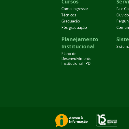
Cursos
Serv
Como ingressar
Fale C
Técnicos
Ouvido
Graduação
Pergun
Pós-graduação
Comuni
Planejamento
Sist
Institucional
Sistema
Plano de
Desenvolvimento
Institucional - PDI