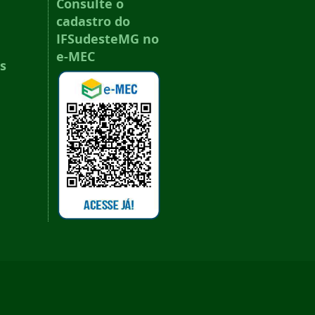
Consulte o
cadastro do
IFSudesteMG no
e-MEC
s