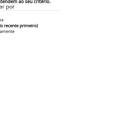
atendem ao seu critério.
ar por
ia
is recente primeiro)
camente