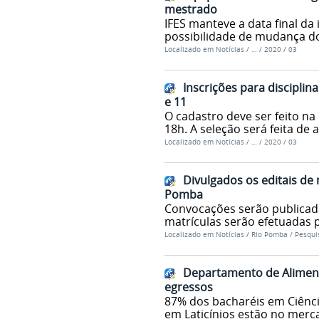
mestrado
IFES manteve a data final da
possibilidade de mudança do
Localizado em
Notícias
/
…
/
2020
/
03
Inscrições para disciplin
e 11
O cadastro deve ser feito na
18h. A seleção será feita de 
Localizado em
Notícias
/
…
/
2020
/
03
Divulgados os editais de 
Pomba
Convocações serão publicada
matrículas serão efetuadas
Localizado em
Notícias
/
Rio Pomba
/
Pesqui
Departamento de Alimen
egressos
87% dos bacharéis em Ciênci
em Laticínios estão no merc