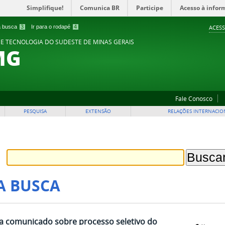
Simplifique!
Comunica BR
Participe
Acesso à infor
 a busca
3
Ir para o rodapé
4
ACESS
 E TECNOLOGIA DO SUDESTE DE MINAS GERAIS
MG
Fale Conosco
PESQUISA
EXTENSÃO
RELAÇÕES INTERNACIO
A BUSCA
ga comunicado sobre processo seletivo do