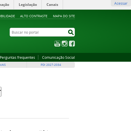
Acessar
mação
Legislação
Canais
IBILIDADE
ALTO CONTRASTE
MAPA DO SITE
Buscar no portal
Buscar no portal
YouTube
Instagram
Facebook
Perguntas frequentes
Comunicação Social
NAIS
PDI 2027-2034