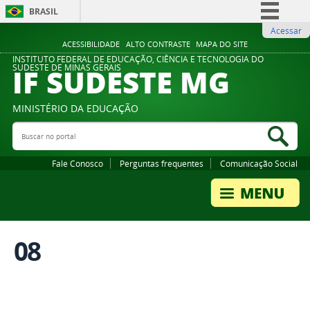
BRASIL
Acessar
Simplifique!
ACESSIBILIDADE
ALTO CONTRASTE
MAPA DO SITE
Comunica BR
INSTITUTO FEDERAL DE EDUCAÇÃO, CIÊNCIA E TECNOLOGIA DO
IF SUDESTE MG
SUDESTE DE MINAS GERAIS
Participe
Acesso à informação
MINISTÉRIO DA EDUCAÇÃO
Legislação
Buscar no portal
Bus
Canais
Fale Conosco
Perguntas frequentes
Comunicação Social
08