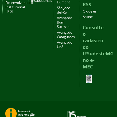
Institucionais
Dumont
Desenvolvimento
RSS
Institucional
São João
O que é?
- PDI
del-Rei
Assine
Avançado
Bom
Consulte
Sucesso
Avançado
o
Cataguases
cadastro
Avançado
do
Ubá
IFSudesteMG
no e-
MEC