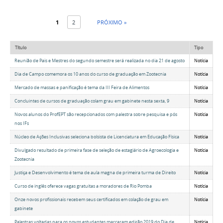
1
2
PRÓXIMO »
Título
Tipo
Reunião de Pais e Mestres do segundo semestre será realizada no dia 21 de agosto
Notícia
Dia de Campo comemora os 10 anos do curso de graduação em Zootecnia
Notícia
Mercado de massas e panificação é tema da III Feira de Alimentos
Notícia
Concluintes de cursos de graduação colam grau em gabinete nesta sexta, 9
Notícia
Novos alunos do ProfEPT são recepcionados com palestra sobre pesquisa e pós
Notícia
nos IFs
Núcleo de Ações Inclusivas seleciona bolsista de Licenciatura em Educação Física
Notícia
Divulgado resultado de primeira fase de seleção de estagiário de Agroecologia e
Notícia
Zootecnia
Justiça e Desenvolvimento é tema de aula magna de primeira turma de Direito
Notícia
Curso de inglês oferece vagas gratuitas a moradores de Rio Pomba
Notícia
Onze novos profissionais recebem seus certificados em colação de grau em
Notícia
gabinete
Palestras voltadas para os novos estudantes marcaram edição 2019 do Dia de
Notícia