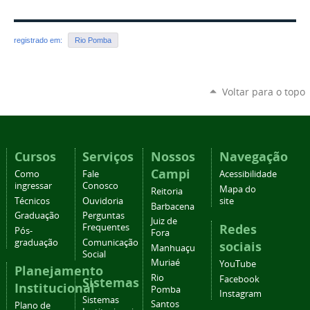
registrado em:
Rio Pomba
Voltar para o topo
Cursos
Serviços
Nossos
Navegação
Campi
Como
Fale
Acessibilidade
ingressar
Conosco
Mapa do
Reitoria
Técnicos
Ouvidoria
site
Barbacena
Graduação
Perguntas
Juiz de
Redes
Frequentes
Pós-
Fora
graduação
Comunicação
sociais
Manhuaçu
Social
Muriaé
YouTube
Planejamento
Rio
Facebook
Sistemas
Institucional
Pomba
Instagram
Sistemas
Santos
Plano de