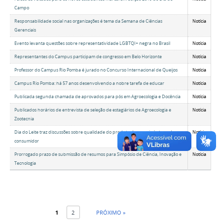
Campo
Responsabilidade social nas organizações é tema da Semana de Ciências
Notícia
Gerenciais
Evento levanta questões sobre representatividade LGBTQI+ negra no Brasil
Notícia
Representantes do Campus participam de congresso em Belo Horizonte
Notícia
Professor do Campus Rio Pomba é jurado no Concurso Internacional de Queijos
Notícia
Campus Rio Pomba: há 57 anos desenvolvendo a nobre tarefa de educar
Notícia
Publicada segunda chamada de aprovados para pós em Agroecologia e Docência
Notícia
Publicados horários de entrevista de seleção de estagiários de Agroecologia e
Notícia
Zootecnia
Dia do Leite traz discussões sobre qualidade do produto do manejo à chegada ao
Notícia
consumidor
Prorrogado prazo de submissão de resumos para Simpósio de Ciência, Inovação e
Notícia
Tecnologia
1
2
PRÓXIMO »