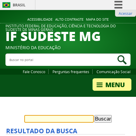
BRASIL
Acessar
Simplifique!
ACESSIBILIDADE
ALTO CONTRASTE
MAPA DO SITE
Comunica BR
INSTITUTO FEDERAL DE EDUCAÇÃO, CIÊNCIA E TECNOLOGIA DO
IF SUDESTE MG
SUDESTE DE MINAS GERAIS
Participe
Acesso à informação
MINISTÉRIO DA EDUCAÇÃO
Legislação
Buscar no portal
Bus
Canais
Fale Conosco
Perguntas frequentes
Comunicação Social
RESULTADO DA BUSCA