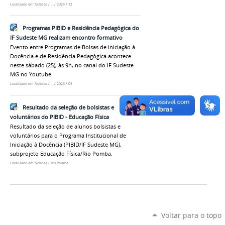
Localizado em
Notícias
/
…
/
2024
/
12
Programas PIBID e Residência Pedagógica do
IF Sudeste MG realizam encontro formativo
Evento entre Programas de Bolsas de Iniciação à
Docência e de Residência Pedagógica acontece
neste sábado (25), às 9h, no canal do IF Sudeste
MG no Youtube
Localizado em
Notícias
/
…
/
2023
/
03
Resultado da seleção de bolsistas e
voluntários do PIBID - Educação Física
Resultado da seleção de alunos bolsistas e
voluntários para o Programa Institucional de
Iniciação à Docência (PIBID/IF Sudeste MG),
subprojeto Educação Física/Rio Pomba.
Localizado em
Notícias
/
Rio Pomba
Voltar para o topo