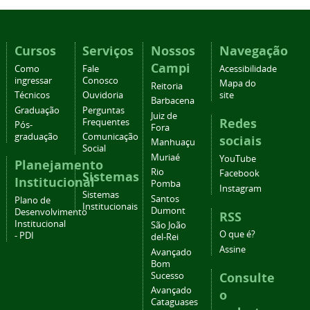
Cursos
Serviços
Nossos
Navegação
Campi
Como
Fale
Acessibilidade
ingressar
Conosco
Mapa do
Reitoria
Técnicos
Ouvidoria
site
Barbacena
Graduação
Perguntas
Juiz de
Redes
Frequentes
Pós-
Fora
graduação
Comunicação
sociais
Manhuaçu
Social
Muriaé
YouTube
Planejamento
Rio
Facebook
Sistemas
Institucional
Pomba
Instagram
Sistemas
Santos
Plano de
Institucionais
Dumont
Desenvolvimento
RSS
Institucional
São João
O que é?
- PDI
del-Rei
Assine
Avançado
Bom
Consulte
Sucesso
Avançado
o
Cataguases