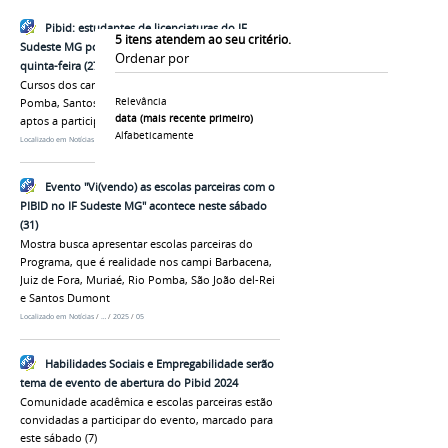
Pibid: estudantes de licenciaturas do IF
5
itens atendem ao seu critério.
Sudeste MG poderão se inscrever a partir desta
Ordenar por
quinta-feira (27)
Cursos dos campi Barbacena, Juiz de Fora, Rio
Relevância
Pomba, Santos Dumont, São João del-Rei estão
data (mais recente primeiro)
aptos a participar da seleção
Alfabeticamente
Localizado em
Notícias
/
…
/
2025
/
11
Evento "Vi(vendo) as escolas parceiras com o
PIBID no IF Sudeste MG" acontece neste sábado
(31)
Mostra busca apresentar escolas parceiras do
Programa, que é realidade nos campi Barbacena,
Juiz de Fora, Muriaé, Rio Pomba, São João del-Rei
e Santos Dumont
Localizado em
Notícias
/
…
/
2025
/
05
Habilidades Sociais e Empregabilidade serão
tema de evento de abertura do Pibid 2024
Comunidade acadêmica e escolas parceiras estão
convidadas a participar do evento, marcado para
este sábado (7)