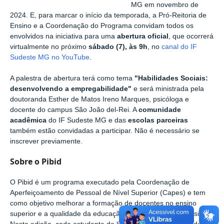
MG em novembro de
2024. E, para marcar o início da temporada, a Pró-Reitoria de
Ensino e a Coordenação do Programa convidam todos os
envolvidos na iniciativa para uma
abertura oficial
, que ocorrerá
virtualmente no próximo
sábado (7), às 9h
, no
canal do IF
Sudeste MG no YouTube
.
A palestra de abertura terá como tema
"Habilidades Sociais:
desenvolvendo a empregabilidade"
e será ministrada pela
doutoranda Esther de Matos Ireno Marques, psicóloga e
docente do campus São João del-Rei. A
comunidade
acadêmica
do IF Sudeste MG e das
escolas parceiras
também estão convidadas a participar. Não é necessário se
inscrever previamente.
Sobre o Pibid
O Pibid é um programa executado pela Coordenação de
Aperfeiçoamento de Pessoal de Nível Superior (Capes) e tem
como objetivo melhorar a formação de docentes no ensino
superior e a qualidade da educação básica pública no Brasil.