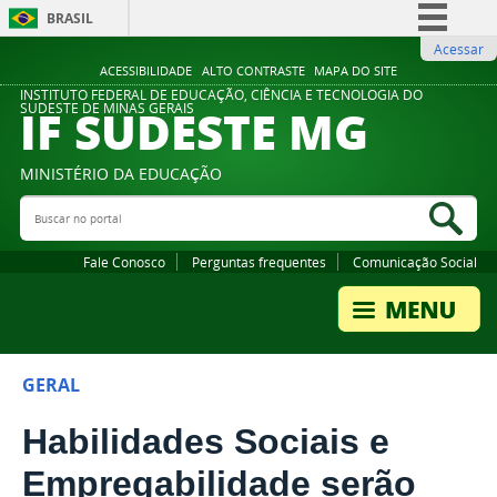
BRASIL
Acessar
Simplifique!
ACESSIBILIDADE
ALTO CONTRASTE
MAPA DO SITE
Comunica BR
INSTITUTO FEDERAL DE EDUCAÇÃO, CIÊNCIA E TECNOLOGIA DO
IF SUDESTE MG
SUDESTE DE MINAS GERAIS
Participe
Acesso à informação
MINISTÉRIO DA EDUCAÇÃO
Legislação
Buscar no portal
Bus
Canais
Fale Conosco
Perguntas frequentes
Comunicação Social
GERAL
Habilidades Sociais e
Empregabilidade serão