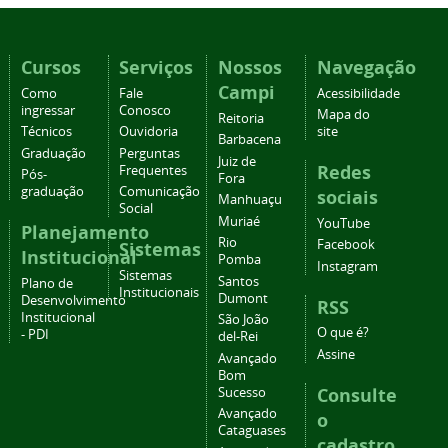
Cursos
Serviços
Nossos
Navegação
Campi
Como
Fale
Acessibilidade
ingressar
Conosco
Mapa do
Reitoria
Técnicos
Ouvidoria
site
Barbacena
Graduação
Perguntas
Juiz de
Redes
Frequentes
Pós-
Fora
graduação
Comunicação
sociais
Manhuaçu
Social
Muriaé
YouTube
Planejamento
Rio
Facebook
Sistemas
Institucional
Pomba
Instagram
Sistemas
Santos
Plano de
Institucionais
Dumont
Desenvolvimento
RSS
Institucional
São João
O que é?
- PDI
del-Rei
Assine
Avançado
Bom
Consulte
Sucesso
Avançado
o
Cataguases
cadastro