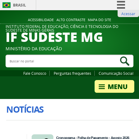
BRASIL
Acessar
Simplifique!
ACESSIBILIDADE
ALTO CONTRASTE
MAPA DO SITE
Comunica BR
INSTITUTO FEDERAL DE EDUCAÇÃO, CIÊNCIA E TECNOLOGIA DO
IF SUDESTE MG
SUDESTE DE MINAS GERAIS
Participe
Acesso à informação
MINISTÉRIO DA EDUCAÇÃO
Legislação
Buscar no portal
Bus
Canais
Fale Conosco
Perguntas frequentes
Comunicação Social
NOTÍCIAS
Cronograma - Folha de Pagamento - Agosto 2026