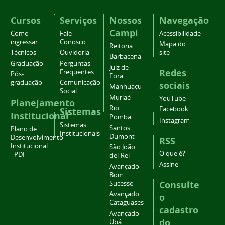
Cursos
Serviços
Nossos
Navegação
Campi
Como
Fale
Acessibilidade
ingressar
Conosco
Mapa do
Reitoria
Técnicos
Ouvidoria
site
Barbacena
Graduação
Perguntas
Juiz de
Redes
Frequentes
Pós-
Fora
graduação
Comunicação
sociais
Manhuaçu
Social
Muriaé
YouTube
Planejamento
Rio
Facebook
Sistemas
Institucional
Pomba
Instagram
Sistemas
Santos
Plano de
Institucionais
Dumont
Desenvolvimento
RSS
Institucional
São João
O que é?
- PDI
del-Rei
Assine
Avançado
Bom
Consulte
Sucesso
Avançado
o
Cataguases
cadastro
Avançado
do
Ubá