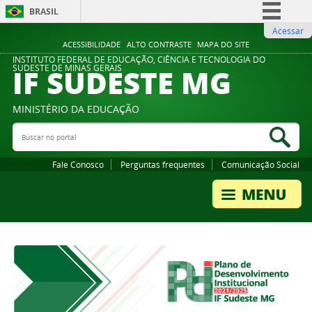
BRASIL
Acessar
Simplifique!
ACESSIBILIDADE
ALTO CONTRASTE
MAPA DO SITE
Comunica BR
INSTITUTO FEDERAL DE EDUCAÇÃO, CIÊNCIA E TECNOLOGIA DO
IF SUDESTE MG
SUDESTE DE MINAS GERAIS
Participe
Acesso à informação
MINISTÉRIO DA EDUCAÇÃO
Legislação
Buscar no portal
Bus
Canais
Fale Conosco
Perguntas frequentes
Comunicação Social