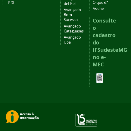
O que é?
- PDI
del-Rei
Assine
Avançado
Bom
Consulte
Sucesso
Avançado
o
Cataguases
cadastro
Avançado
do
Ubá
IFSudesteMG
no e-
MEC