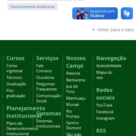
Desenvolvimento Institucional
Voltar para o topo
Cursos
Serviços
Nossos
Navegação
Campi
Como
Fale
Acessibilidade
ingressar
Conosco
Mapa do
Reitoria
Técnicos
Ouvidoria
site
Barbacena
Graduação
Perguntas
Juiz de
Redes
Frequentes
Pós-
Fora
graduação
Comunicação
sociais
Manhuaçu
Social
Muriaé
YouTube
Planejamento
Rio
Facebook
Sistemas
Institucional
Pomba
Instagram
Sistemas
Santos
Plano de
Institucionais
Dumont
Desenvolvimento
RSS
Institucional
São João