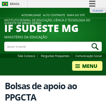
BRASIL
Acessar
Simplifique!
ACESSIBILIDADE
ALTO CONTRASTE
MAPA DO SITE
Comunica BR
INSTITUTO FEDERAL DE EDUCAÇÃO, CIÊNCIA E TECNOLOGIA DO
IF SUDESTE MG
SUDESTE DE MINAS GERAIS
Participe
Acesso à informação
MINISTÉRIO DA EDUCAÇÃO
Legislação
Buscar no portal
Bus
Canais
Fale Conosco
Perguntas frequentes
Comunicação Social
Bolsas de apoio ao
PPGCTA