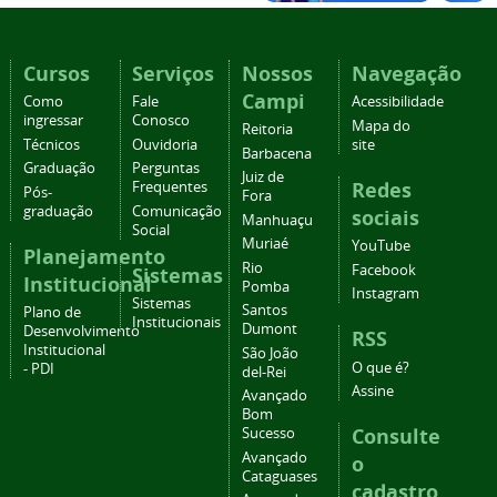
Cursos
Serviços
Nossos
Navegação
Campi
Como
Fale
Acessibilidade
ingressar
Conosco
Mapa do
Reitoria
Técnicos
Ouvidoria
site
Barbacena
Graduação
Perguntas
Juiz de
Redes
Frequentes
Pós-
Fora
graduação
Comunicação
sociais
Manhuaçu
Social
Muriaé
YouTube
Planejamento
Rio
Facebook
Sistemas
Institucional
Pomba
Instagram
Sistemas
Santos
Plano de
Institucionais
Dumont
Desenvolvimento
RSS
Institucional
São João
O que é?
- PDI
del-Rei
Assine
Avançado
Bom
Consulte
Sucesso
Avançado
o
Cataguases
cadastro