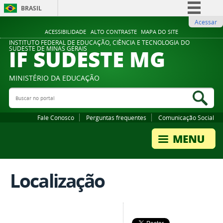
BRASIL
Acessar
Simplifique!
ACESSIBILIDADE
ALTO CONTRASTE
MAPA DO SITE
Comunica BR
INSTITUTO FEDERAL DE EDUCAÇÃO, CIÊNCIA E TECNOLOGIA DO
IF SUDESTE MG
SUDESTE DE MINAS GERAIS
Participe
Acesso à informação
MINISTÉRIO DA EDUCAÇÃO
Legislação
Buscar no portal
Bus
Canais
Fale Conosco
Perguntas frequentes
Comunicação Social
Localização