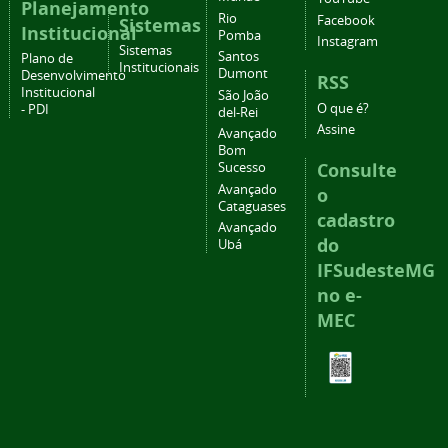
Planejamento
Rio
Facebook
Sistemas
Institucional
Pomba
Instagram
Sistemas
Santos
Plano de
Institucionais
Dumont
Desenvolvimento
RSS
Institucional
São João
O que é?
- PDI
del-Rei
Assine
Avançado
Bom
Consulte
Sucesso
Avançado
o
Cataguases
cadastro
Avançado
do
Ubá
IFSudesteMG
no e-
MEC