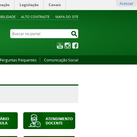
Acessar
mação
Legislação
Canais
IBILIDADE
ALTO CONTRASTE
MAPA DO SITE
Buscar no portal
Buscar no portal
YouTube
Instagram
Facebook
Perguntas frequentes
Comunicação Social