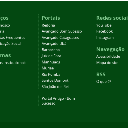
iços
Portais
Redes sociai
onosco
Reitoria
YouTube
ria
Avançado Bom Sucesso
Facebook
tas Frequentes
Avançado Cataguases
Instagram
cação Social
Avançado Ubá
Navegação
Barbacena
emas
Juiz de Fora
Acessibilidade
Manhuaçu
s Institucionais
Mapa do site
Muriaé
RSS
Rio Pomba
Santos Dumont
O que é?
São João del-Rei
Portal Antigo - Bom
Sucesso