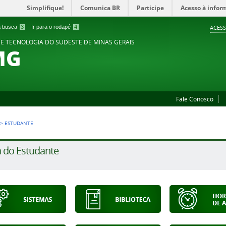
Simplifique!
Comunica BR
Participe
Acesso à infor
 a busca
3
Ir para o rodapé
4
ACESS
 E TECNOLOGIA DO SUDESTE DE MINAS GERAIS
MG
Fale Conosco
>
ESTUDANTE
 do Estudante