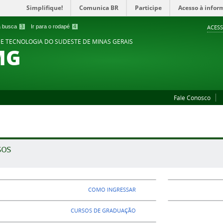
Simplifique!
Comunica BR
Participe
Acesso à infor
 a busca
3
Ir para o rodapé
4
ACESS
 E TECNOLOGIA DO SUDESTE DE MINAS GERAIS
MG
Fale Conosco
sos
COMO INGRESSAR
CURSOS DE GRADUAÇÃO