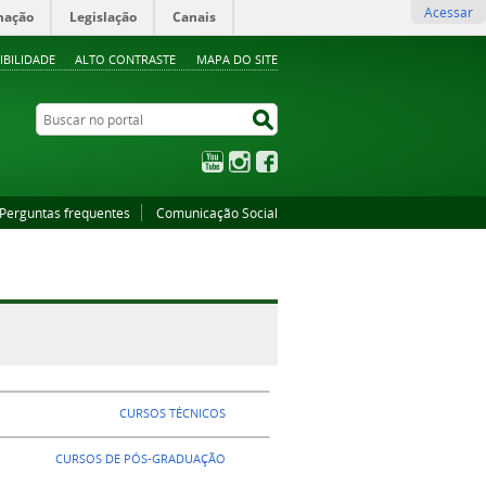
Acessar
mação
Legislação
Canais
IBILIDADE
ALTO CONTRASTE
MAPA DO SITE
Buscar no portal
Buscar no portal
YouTube
Instagram
Facebook
Perguntas frequentes
Comunicação Social
CURSOS TÉCNICOS
CURSOS DE PÓS-GRADUAÇÃO