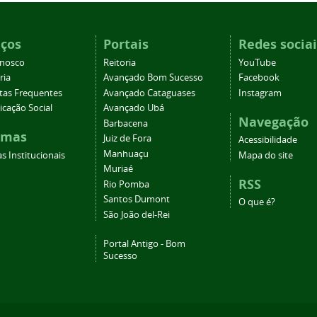
iços
Portais
Redes sociai
onosco
Reitoria
YouTube
ria
Avançado Bom Sucesso
Facebook
tas Frequentes
Avançado Cataguases
Instagram
cação Social
Avançado Ubá
Navegação
Barbacena
emas
Juiz de Fora
Acessibilidade
Manhuaçu
s Institucionais
Mapa do site
Muriaé
RSS
Rio Pomba
Santos Dumont
O que é?
São João del-Rei
Portal Antigo - Bom
Sucesso