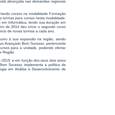
 está alicerçada nas demandas regionais
rtando cursos na modalidade Formação
as turmas para cursos nesta modalidade.
co em Informática, tendo sua duração em
iro de 2014 deu início o segundo curso
ício de novas turmas a cada ano.
umo à sua expansão na região, sendo
us
Avançado Bom Sucesso, pertencente
ursos para a unidade, podendo ofertar
e Região.
-2019, e em função dos seus dois eixos
Bom Sucesso implementa a política de
ologia em Análise e Desenvolvimento de