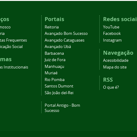
iços
Portais
Redes sociai
onosco
Reitoria
YouTube
ria
Avançado Bom Sucesso
Facebook
tas Frequentes
Avançado Cataguases
Instagram
cação Social
Avançado Ubá
Navegação
Barbacena
emas
Juiz de Fora
Acessibilidade
Manhuaçu
s Institucionais
Mapa do site
Muriaé
RSS
Rio Pomba
Santos Dumont
O que é?
São João del-Rei
Portal Antigo - Bom
Sucesso