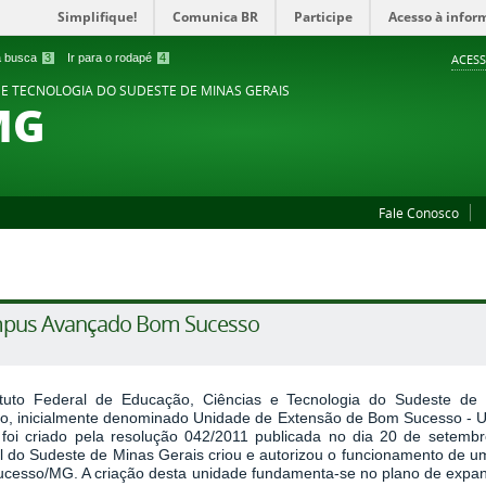
Simplifique!
Comunica BR
Participe
Acesso à infor
 a busca
3
Ir para o rodapé
4
ACESS
 E TECNOLOGIA DO SUDESTE DE MINAS GERAIS
MG
Fale Conosco
pus Avançado Bom Sucesso
ituto Federal de Educação, Ciências e Tecnologia do Sudeste 
o, inicialmente denominado Unidade de Extensão de Bom Sucesso - UE
 foi criado pela resolução 042/2011 publicada no dia 20 de setembro
l do Sudeste de Minas Gerais criou e autorizou o funcionamento de u
cesso/MG. A criação desta unidade fundamenta-se no plano de expansã