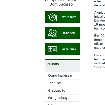
e tecn
de prof
A unid
Inicia
Em Ago
18 mes
técnic
Em 201
denomi
oficia
cada v
Em con
tecnol
vertic
CURSOS
Sistem
Como Ingressar
Técnicos
Graduação
Pós-graduação