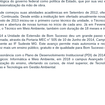
ológica do governo federal como política de Estado, que por sua vez
issionalização da mão de obra.
ade começou suas atividades acadêmicas em Setembro de 2012, ofe
l e Continuada. Desde então a instituição tem ofertado anualmente nov
sto de 2013 iniciou-se o primeiro curso técnico da unidade, o Técni
es e abertura de novas turmas no início de cada ano. Já em Fevere
o, o Técnico em Meio Ambiente, também com duração de 18 meses e in
4 a Unidade de Extensão de Bom Sucesso deu um grande passo r
nada, através da Portaria MEC n° 505 de 10 de Junho de 2014,
Camp
lmente ao IF Sudeste MG. Este avanço permite mais autonomia e rec
ez mais um ensino público, gratuito e de qualidade para Bom Sucesso 
sonância com o Plano de Desenvolvimento Institucional (PDI) de 2014
ógicos: Informática e Meio Ambiente, em 2018 o campus Avançado 
alização do ensino, ofertando os cursos, de nível superior, de Tecn
as e Tecnologia em Gestão Ambiental.