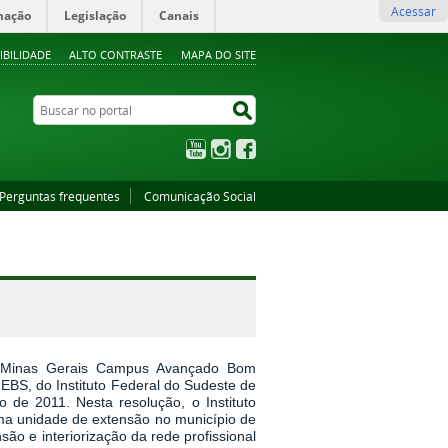
Acessar
mação
Legislação
Canais
IBILIDADE
ALTO CONTRASTE
MAPA DO SITE
Buscar no portal
Buscar no portal
YouTube
Instagram
Facebook
Perguntas frequentes
Comunicação Social
de Minas Gerais Campus Avançado Bom
BS, do Instituto Federal do Sudeste de
 de 2011. Nesta resolução, o Instituto
ma unidade de extensão no município de
o e interiorização da rede profissional