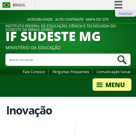
BRASIL
Acessar
Simplifique!
ACESSIBILIDADE
ALTO CONTRASTE
MAPA DO SITE
Comunica BR
INSTITUTO FEDERAL DE EDUCAÇÃO, CIÊNCIA E TECNOLOGIA DO
IF SUDESTE MG
SUDESTE DE MINAS GERAIS
Participe
Acesso à informação
MINISTÉRIO DA EDUCAÇÃO
Legislação
Buscar no portal
Bus
Canais
Fale Conosco
Perguntas frequentes
Comunicação Social
Inovação