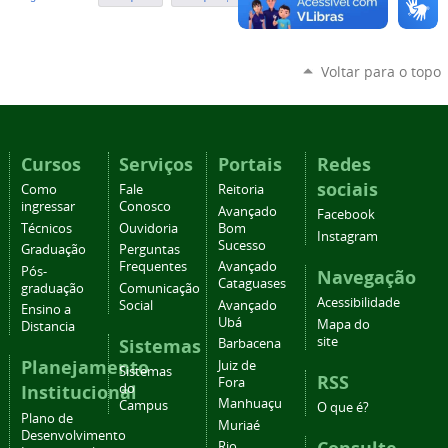
Voltar para o topo
Cursos
Serviços
Portais
Redes
sociais
Como
Fale
Reitoria
ingressar
Conosco
Avançado
Facebook
Técnicos
Ouvidoria
Bom
Instagram
Sucesso
Graduação
Perguntas
Frequentes
Avançado
Pós-
Navegação
Cataguases
graduação
Comunicação
Acessibilidade
Social
Avançado
Ensino a
Ubá
Mapa do
Distancia
site
Sistemas
Barbacena
Planejamento
Juiz de
Sistemas
RSS
Fora
Institucional
do
Manhuaçu
Campus
O que é?
Plano de
Muriaé
Desenvolvimento
Rio