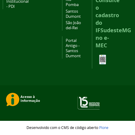
Consulte
Institucional
Pomba
- PDI
o
Santos
cadastro
Dumont
do
São João
del-Rei
IFSudesteMG
no e-
Portal
MEC
Antigo -
Santos
Dumont
Desenvolvido com o CMS de código aberto
Plone