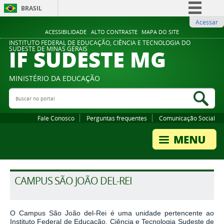
BRASIL
Acessar
Simplifique!
ACESSIBILIDADE
ALTO CONTRASTE
MAPA DO SITE
Comunica BR
INSTITUTO FEDERAL DE EDUCAÇÃO, CIÊNCIA E TECNOLOGIA DO
IF SUDESTE MG
SUDESTE DE MINAS GERAIS
Participe
Acesso à informação
MINISTÉRIO DA EDUCAÇÃO
Legislação
Buscar no portal
Bus
Canais
Fale Conosco
Perguntas frequentes
Comunicação Social
CAMPUS SÃO JOÃO DEL-REI
O Campus São João del-Rei é uma unidade pertencente ao
Instituto Federal de Educação, Ciência e Tecnologia Sudeste de