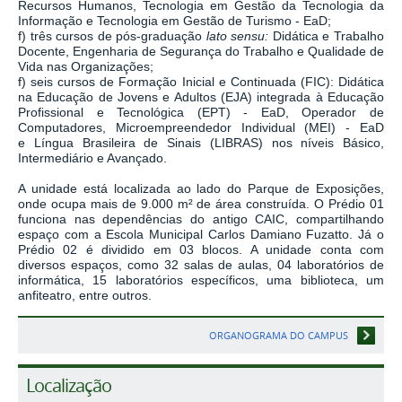
Recursos Humanos, Tecnologia em Gestão da Tecnologia da
Informação e Tecnologia em Gestão de Turismo - EaD;
f) três cursos de pós-graduação
lato sensu:
Didática e Trabalho
Docente, Engenharia de Segurança do Trabalho e Qualidade de
Vida nas Organizações;
f) seis cursos de Formação Inicial e Continuada (FIC): Didática
na Educação de Jovens e Adultos (EJA) integrada à Educação
Profissional e Tecnológica (EPT) - EaD, Operador de
Computadores, Microempreendedor Individual (MEI) - EaD
e Língua Brasileira de Sinais (LIBRAS) nos níveis Básico,
Intermediário e Avançado.
A unidade está localizada ao lado do Parque de Exposições,
onde ocupa mais de 9.000 m² de área construída. O Prédio 01
funciona nas dependências do antigo CAIC, compartilhando
espaço com a Escola Municipal Carlos Damiano Fuzatto. Já o
Prédio 02 é dividido em 03 blocos. A unidade conta com
diversos espaços, como 32 salas de aulas, 04 laboratórios de
informática, 15 laboratórios específicos, uma biblioteca, um
anfiteatro, entre outros.
ORGANOGRAMA DO CAMPUS
Localização