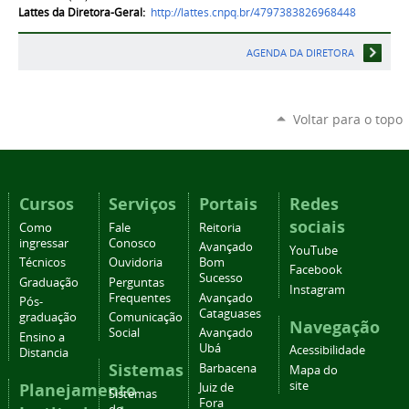
Lattes da Diretora-Geral:
http://lattes.cnpq.br/4797383826968448
AGENDA DA DIRETORA
Voltar para o topo
Cursos
Serviços
Portais
Redes
sociais
Como
Fale
Reitoria
ingressar
Conosco
Avançado
YouTube
Técnicos
Ouvidoria
Bom
Facebook
Sucesso
Graduação
Perguntas
Instagram
Frequentes
Avançado
Pós-
Cataguases
graduação
Comunicação
Navegação
Social
Avançado
Ensino a
Ubá
Acessibilidade
Distancia
Sistemas
Barbacena
Mapa do
site
Planejamento
Juiz de
Sistemas
Fora