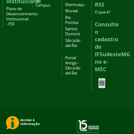
Institucional
do
RSS
Manhuaçu
Campus
Plano de
Muriaé
O que é?
Desenvolvimento
Rio
Institucional
Pomba
Consulte
- PDI
Santos
o
Dumont
cadastro
São João
del-Rei
do
IFSudesteMG
Portal
no e-
Antigo -
São João
MEC
del-Rei