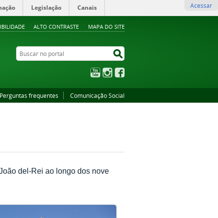
Acessar
mação
Legislação
Canais
IBILIDADE
ALTO CONTRASTE
MAPA DO SITE
Buscar no portal
Buscar no portal
YouTube
Instagram
Facebook
Perguntas frequentes
Comunicação Social
João del-Rei ao longo dos nove