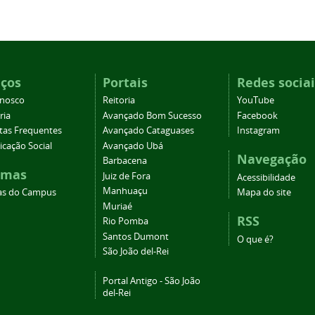
iços
Portais
Redes sociai
onosco
Reitoria
YouTube
ria
Avançado Bom Sucesso
Facebook
tas Frequentes
Avançado Cataguases
Instagram
cação Social
Avançado Ubá
Navegação
Barbacena
emas
Juiz de Fora
Acessibilidade
Manhuaçu
as do Campus
Mapa do site
Muriaé
RSS
Rio Pomba
Santos Dumont
O que é?
São João del-Rei
Portal Antigo - São João
del-Rei