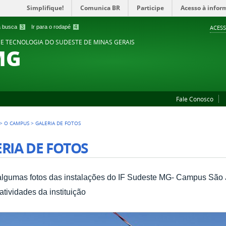
Simplifique!
Comunica BR
Participe
Acesso à infor
 a busca
3
Ir para o rodapé
4
ACESS
 E TECNOLOGIA DO SUDESTE DE MINAS GERAIS
MG
Fale Conosco
>
O CAMPUS
>
GALERIA DE FOTOS
RIA DE FOTOS
algumas fotos das instalações do IF Sudeste MG- Campus São 
atividades da instituição