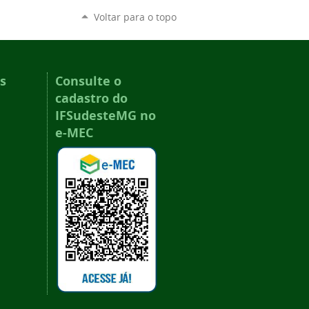
Voltar para o topo
s
Consulte o
cadastro do
IFSudesteMG no
e-MEC