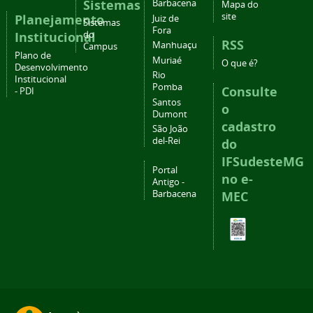
Sistemas
Barbacena
Mapa do
site
Planejamento
Juiz de
Sistemas
Fora
Institucional
do
RSS
Manhuaçu
Campus
Plano de
Muriaé
O que é?
Desenvolvimento
Rio
Institucional
Pomba
Consulte
- PDI
Santos
o
Dumont
cadastro
São João
del-Rei
do
IFSudesteMG
Portal
no e-
Antigo -
Barbacena
MEC