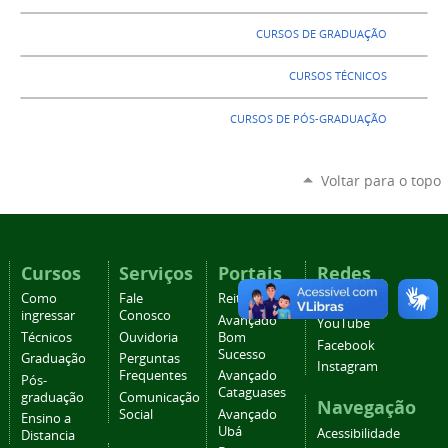
CURSOS DE GRADUAÇÃO
CURSOS TÉCNICOS
CURSOS DE PÓS-GRADUAÇÃO
Voltar para o topo
Cursos
Serviços
Portais
Redes
sociais
Como
Fale
Reitoria
ingressar
Conosco
Avançado
YouTube
Técnicos
Ouvidoria
Bom
Facebook
Sucesso
Graduação
Perguntas
Instagram
Frequentes
Avançado
Pós-
Cataguases
graduação
Comunicação
Navegação
Social
Avançado
Ensino a
Ubá
Acessibilidade
Distancia