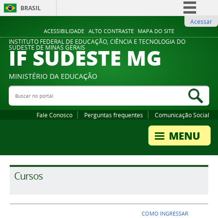
BRASIL
Acessar
Simplifique!
ACESSIBILIDADE
ALTO CONTRASTE
MAPA DO SITE
Comunica BR
INSTITUTO FEDERAL DE EDUCAÇÃO, CIÊNCIA E TECNOLOGIA DO
IF SUDESTE MG
SUDESTE DE MINAS GERAIS
Participe
Acesso à informação
MINISTÉRIO DA EDUCAÇÃO
Legislação
Buscar no portal
Bus
Canais
Fale Conosco
Perguntas frequentes
Comunicação Social
Cursos
COMO INGRESSAR