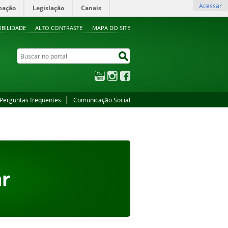
Acessar
mação
Legislação
Canais
IBILIDADE
ALTO CONTRASTE
MAPA DO SITE
Buscar no portal
Buscar no portal
YouTube
Instagram
Facebook
Perguntas frequentes
Comunicação Social