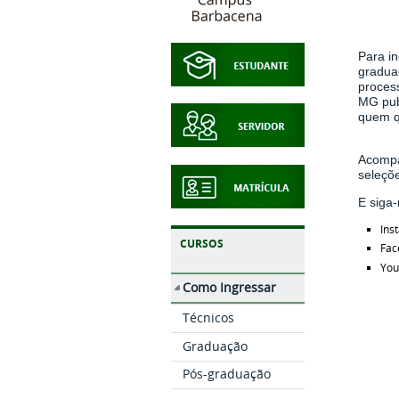
Para in
gradua
process
MG pub
quem q
Acompa
seleçõ
E siga-
Ins
CURSOS
Fac
You
Como Ingressar
Técnicos
Graduação
Pós-graduação