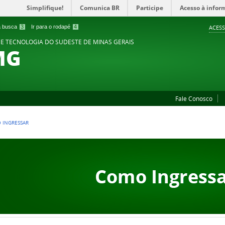
Simplifique!
Comunica BR
Participe
Acesso à infor
 a busca
3
Ir para o rodapé
4
ACESS
 E TECNOLOGIA DO SUDESTE DE MINAS GERAIS
MG
Fale Conosco
 INGRESSAR