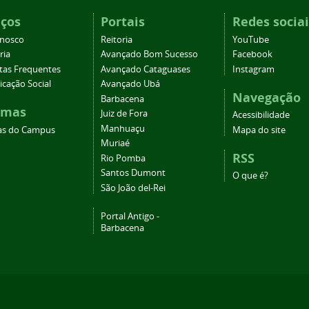
iços
Portais
Redes sociai
onosco
Reitoria
YouTube
ria
Avançado Bom Sucesso
Facebook
tas Frequentes
Avançado Cataguases
Instagram
cação Social
Avançado Ubá
Navegação
Barbacena
emas
Juiz de Fora
Acessibilidade
Manhuaçu
as do Campus
Mapa do site
Muriaé
RSS
Rio Pomba
Santos Dumont
O que é?
São João del-Rei
Portal Antigo -
Barbacena