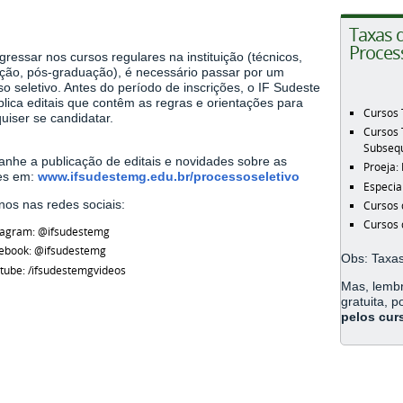
Taxas d
Process
gressar nos cursos regulares na instituição (técnicos,
ção, pós-graduação), é necessário passar por um
o seletivo. Antes do período de inscrições, o IF Sudeste
lica editais que contêm as regras e orientações para
Cursos 
uiser se candidatar.
Cursos 
Subseq
nhe a publicação de editais e novidades sobre as
Proeja:
es em:
www.ifsudestemg.edu.br/processoseletivo
Especia
nos nas redes sociais:
Cursos 
Cursos 
tagram: @ifsudestemg
ebook: @ifsudestemg
Obs: Taxas
tube: /ifsudestemgvideos
Mas, lembr
gratuita, p
pelos cur