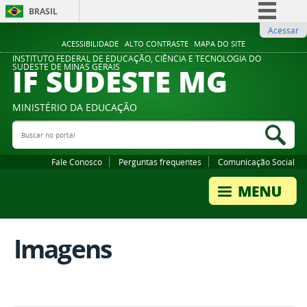
BRASIL
Acessar
Simplifique!
ACESSIBILIDADE
ALTO CONTRASTE
MAPA DO SITE
Comunica BR
INSTITUTO FEDERAL DE EDUCAÇÃO, CIÊNCIA E TECNOLOGIA DO
IF SUDESTE MG
SUDESTE DE MINAS GERAIS
Participe
Acesso à informação
MINISTÉRIO DA EDUCAÇÃO
Legislação
Buscar no portal
Bus
Canais
Fale Conosco
Perguntas frequentes
Comunicação Social
Imagens