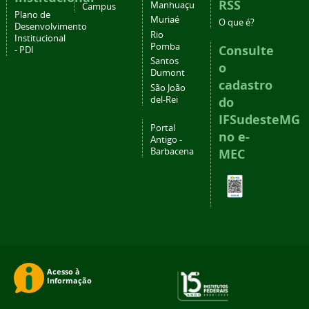
RSS
Manhuaçu
Campus
Plano de
Muriaé
O que é?
Desenvolvimento
Rio
Institucional
Pomba
Consulte
- PDI
Santos
o
Dumont
cadastro
São João
del-Rei
do
IFSudesteMG
Portal
no e-
Antigo -
Barbacena
MEC