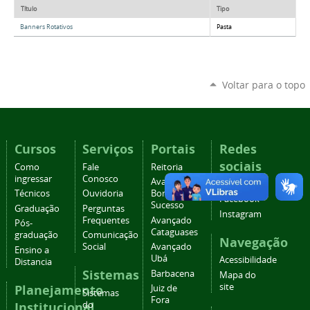
Título
Tipo
Banners Rotativos
Pasta
Voltar para o topo
Cursos
Serviços
Portais
Redes
sociais
Como
Fale
Reitoria
ingressar
Conosco
Avançado
YouTube
Técnicos
Ouvidoria
Bom
Facebook
Sucesso
Graduação
Perguntas
Instagram
Frequentes
Avançado
Pós-
Cataguases
graduação
Comunicação
Navegação
Social
Avançado
Ensino a
Ubá
Acessibilidade
Distancia
Sistemas
Barbacena
Mapa do
site
Planejamento
Juiz de
Sistemas
Fora
Institucional
do