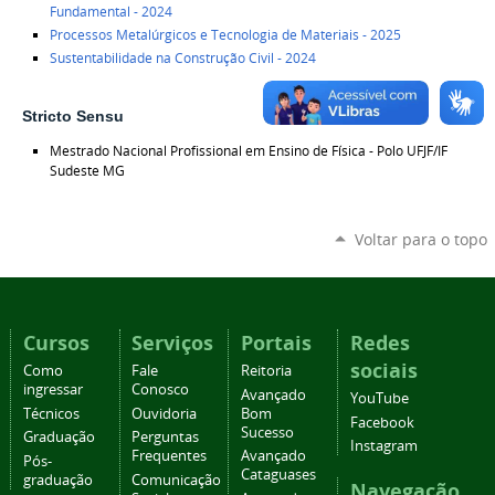
Fundamental - 2024
Processos Metalúrgicos e Tecnologia de Materiais - 2025
Sustentabilidade na Construção Civil - 2024
Stricto Sensu
Mestrado Nacional Profissional em Ensino de Física - Polo UFJF/IF
Sudeste MG
Voltar para o topo
Cursos
Serviços
Portais
Redes
sociais
Como
Fale
Reitoria
ingressar
Conosco
Avançado
YouTube
Técnicos
Ouvidoria
Bom
Facebook
Sucesso
Graduação
Perguntas
Instagram
Frequentes
Avançado
Pós-
Cataguases
graduação
Comunicação
Navegação