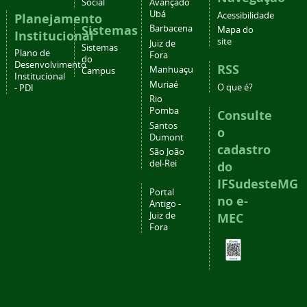
Social
Avançado
Ubá
Acessibilidade
Planejamento
Sistemas
Barbacena
Mapa do
Institucional
site
Juiz de
Sistemas
Plano de
Fora
do
Desenvolvimento
RSS
Manhuaçu
Campus
Institucional
Muriaé
O que é?
- PDI
Rio
Pomba
Consulte
Santos
o
Dumont
cadastro
São João
del-Rei
do
IFSudesteMG
Portal
no e-
Antigo -
Juiz de
MEC
Fora