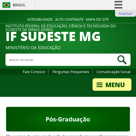
BRASIL
Acessar
Simplifique!
ACESSIBILIDADE
ALTO CONTRASTE
MAPA DO SITE
Comunica BR
INSTITUTO FEDERAL DE EDUCAÇÃO, CIÊNCIA E TECNOLOGIA DO
IF SUDESTE MG
SUDESTE DE MINAS GERAIS
Participe
Acesso à informação
MINISTÉRIO DA EDUCAÇÃO
Legislação
Buscar no portal
Bus
Canais
Fale Conosco
Perguntas frequentes
Comunicação Social