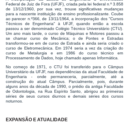
Federal de Juiz de Fora (UFJF), criada pela lei federal n.º 3.858
de 13/12/1960, por sua vez, trouxe significativas mudanças
para a nascente instituição de ensino profissionalizante. Coube
ao parecer n.º366, de 13/11/1964, a incorporação dos "Cursos
Técnicos de Engenharia" à UFJF, quando então a escola
passou a ser denominado Colégio Técnico Universitário (CTU).
Um ano mais tarde, o curso de Máquinas e Motores passou a
se chamar curso de Mecânica; o de Pontes e Estradas
transformou-se em de curso de Estrada e ainda seria criado o
curso de Eletromecânica. Em 1974 seria a vez da criação do
curso de Metalurgia e em 1986 do curso técnico em
Processamento de Dados, hoje chamado apenas Informática.
No começo de 1971, o CTU foi transferido para o Câmpus
Universitário da UFJF, nas dependências da atual Faculdade de
Engenharia - onde permaneceria, parcialmente, até a
construção do atual Câmpus. Parcialmente, pois, durante
alguns anos da década de 1990, o prédio da antiga Faculdade
de Odontologia, na Rua Espírito Santo, abrigou as primeiras
séries de seus cursos diurnos e demais séries dos cursos
noturnos.
EXPANSÃO E ATUALIDADE