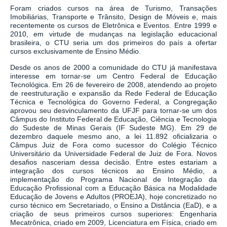
Foram criados cursos na área de Turismo, Transações
Imobiliárias, Transporte e Trânsito, Design de Móveis e, mais
recentemente os cursos de Eletrônica e Eventos. Entre 1999 e
2010, em virtude de mudanças na legislação educacional
brasileira, o CTU seria um dos primeiros do país a ofertar
cursos exclusivamente de Ensino Médio.
Desde os anos de 2000 a comunidade do CTU já manifestava
interesse em tornar-se um Centro Federal de Educação
Tecnológica. Em 26 de fevereiro de 2008, atendendo ao projeto
de reestruturação e expansão da Rede Federal de Educação
Técnica e Tecnológica do Governo Federal, a Congregação
aprovou seu desvinculamento da UFJF para tornar-se um dos
Câmpus do Instituto Federal de Educação, Ciência e Tecnologia
do Sudeste de Minas Gerais (IF Sudeste MG). Em 29 de
dezembro daquele mesmo ano, a lei 11.892 oficializaria o
Câmpus Juiz de Fora como sucessor do Colégio Técnico
Universitário da Universidade Federal de Juiz de Fora. Novos
desafios nasceriam dessa decisão. Entre estes estariam a
integração dos cursos técnicos ao Ensino Médio, a
implementação do Programa Nacional de Integração da
Educação Profissional com a Educação Básica na Modalidade
Educação de Jovens e Adultos (PROEJA), hoje concretizado no
curso técnico em Secretariado, o Ensino a Distância (EaD), e a
criação de seus primeiros cursos superiores: Engenharia
Mecatrônica, criado em 2009, Licenciatura em Física, criado em