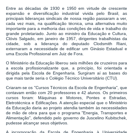
Entre as décadas de 1930 e 1950 em virtude de crescente
expansão e diversificação industrial vivida pelo Brasil, as
principais lideranças sindicais de nossa região passaram a ver,
cada vez mais, na qualificação técnica, uma alternativa muito
importante para a melhoria das condições de vida e trabalho do
grande proletariado. Junto ao ministro da Educação e Cultura,
Clóvis Salgado, em janeiro de 1957, dirigentes trabalhistas da
cidade, sob a liderança do deputado Clodsmith Riani,
externaram a necessidade de edificar um Ginásio Estadual e
uma Escola Profissional em Juiz de Fora.
O Ministério da Educação liberou seis milhões de cruzeiros para
a escola profissionalizante que, a princípio, foi orientada e
dirigida pela Escola de Engenharia. Surgiram aí as bases do
que mais tarde seria o Colégio Técnico Universitário (CTU).
Criaram-se os "Cursos Técnicos da Escola de Engenharia", que
contavam então com 20 professores e 42 alunos. Os primeiros
cursos foram: Máquinas e Motores, Pontes e Estradas,
Eletrotécnica e Edificações. A atenção especial que o Ministério
da Educação daria ao projeto atendia também às necessidades
de mão de obra para que o programa "Energia, Transportes e
Alimentação", defendido pelo governo de Juscelino Kubitschek,
pudesse alcançar seus objetivos.
A incorporação da Escola de Engenharia à Universidade