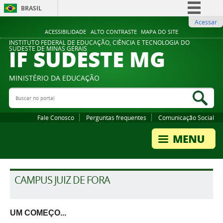
BRASIL
Acessar
Simplifique!
ACESSIBILIDADE
ALTO CONTRASTE
MAPA DO SITE
Comunica BR
INSTITUTO FEDERAL DE EDUCAÇÃO, CIÊNCIA E TECNOLOGIA DO
IF SUDESTE MG
SUDESTE DE MINAS GERAIS
Participe
Acesso à informação
MINISTÉRIO DA EDUCAÇÃO
Legislação
Buscar no portal
Bus
Canais
Fale Conosco
Perguntas frequentes
Comunicação Social
CAMPUS JUIZ DE FORA
UM COMEÇO...