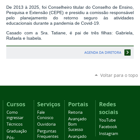
De 2013 à 2025, foi Conselheiro titular do Conselho de Ensino,
Pesquisa e Extensão (CEPE) e presidiu a comissão responsável
pelo planejamento do retorno seguro às atividades
educacionais durante a pandemia de Covid-19.
Casado com a Sra. Tatiane, é pai de três filhas: Gabriela,
Rafaela e Isabela.
AGENDA DA DIRETORA
Voltar para o topo
Cursos
Serviços
Portais
Redes
sociais
Como
Fale
Reitoria
ingressar
Conosco
Avançado
YouTube
Técnicos
Ouvidoria
Bom
Facebook
Sucesso
Graduação
Perguntas
Instagram
Frequentes
Avançado
Pós-