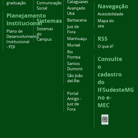
Cataguases
graduação
Comunicação
Navegação
Social
Avançado
Ubá
Acessibilidade
Planejamento
Sistemas
Barbacena
Mapa do
Institucional
site
Juiz de
Sistemas
Plano de
Fora
do
Desenvolvimento
RSS
Manhuaçu
Campus
Institucional
Muriaé
O que é?
- PDI
Rio
Pomba
Consulte
Santos
o
Dumont
cadastro
São João
del-Rei
do
IFSudesteMG
Portal
no e-
Antigo -
Juiz de
MEC
Fora