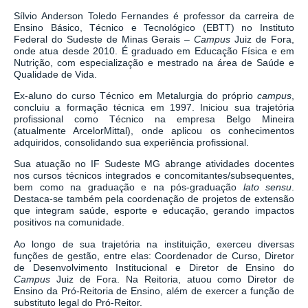
Sílvio Anderson Toledo Fernandes é professor da carreira de
Ensino Básico, Técnico e Tecnológico (EBTT) no Instituto
Federal do Sudeste de Minas Gerais –
Campus
Juiz de Fora,
onde atua desde 2010. É graduado em Educação Física e em
Nutrição, com especialização e mestrado na área de Saúde e
Qualidade de Vida.
Ex-aluno do curso Técnico em Metalurgia do próprio
campus
,
concluiu a formação técnica em 1997. Iniciou sua trajetória
profissional como Técnico na empresa Belgo Mineira
(atualmente ArcelorMittal), onde aplicou os conhecimentos
adquiridos, consolidando sua experiência profissional.
Sua atuação no IF Sudeste MG abrange atividades docentes
nos cursos técnicos integrados e concomitantes/subsequentes,
bem como na graduação e na pós-graduação
lato sensu
.
Destaca-se também pela coordenação de projetos de extensão
que integram saúde, esporte e educação, gerando impactos
positivos na comunidade.
Ao longo de sua trajetória na instituição, exerceu diversas
funções de gestão, entre elas: Coordenador de Curso, Diretor
de Desenvolvimento Institucional e Diretor de Ensino do
Campus
Juiz de Fora. Na Reitoria, atuou como Diretor de
Ensino da Pró-Reitoria de Ensino, além de exercer a função de
substituto legal do Pró-Reitor.