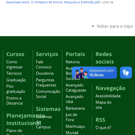
Download Anais- IV Simpósio de Ensino, Pesquisa e Extensão.pdf
— 8797 KB
Voltar para o topo
Cursos
Serviços
Portais
Redes
sociais
Como
Fale
Reitoria
ingressar
Conosco
Avançado
Facebook
Técnicos
Ouvidoria
Bom
Instagram
Sucesso
Graduação
Perguntas
Frequentes
Avançado
Pós-
Navegação
Cataguases
graduação
Comunicação
Acessibilidade
Social
Avançado
Ensino a
Ubá
Mapa do
Distancia
site
Sistemas
Barbacena
Planejamento
Juiz de
Sistemas
RSS
Fora
Institucional
do
Manhuaçu
Campus
O que é?
Plano de
Muriaé