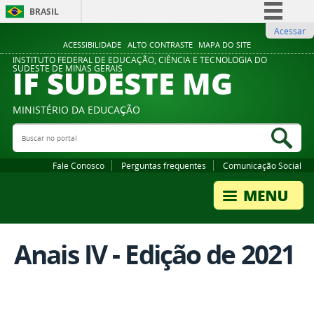
BRASIL
Acessar
Simplifique!
ACESSIBILIDADE
ALTO CONTRASTE
MAPA DO SITE
Comunica BR
INSTITUTO FEDERAL DE EDUCAÇÃO, CIÊNCIA E TECNOLOGIA DO
IF SUDESTE MG
SUDESTE DE MINAS GERAIS
Participe
Acesso à informação
MINISTÉRIO DA EDUCAÇÃO
Legislação
Buscar no portal
Bus
Canais
Fale Conosco
Perguntas frequentes
Comunicação Social
Anais IV - Edição de 2021