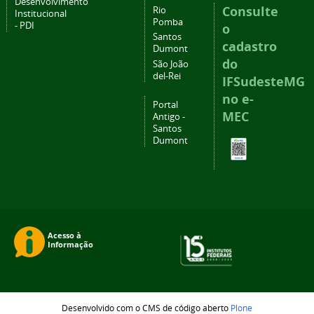
Desenvolvimento
Consulte
Rio
Institucional
Pomba
- PDI
o
Santos
cadastro
Dumont
do
São João
del-Rei
IFSudesteMG
no e-
Portal
MEC
Antigo -
Santos
Dumont
Desenvolvido com o CMS de código aberto
Plone