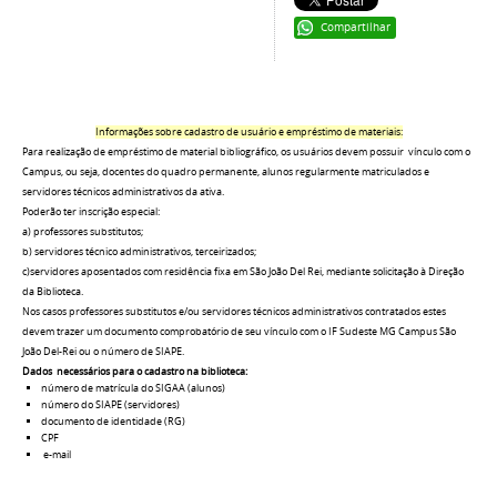
Compartilhar
Informações sobre cadastro de usuário e empréstimo de materiais:
Para realização de empréstimo de material bibliográfico, os usuários devem possuir vínculo com o
Campus, ou seja, docentes do quadro permanente, alunos regularmente matriculados e
servidores técnicos administrativos da ativa.
Poderão ter inscrição especial:
a) professores substitutos;
b) servidores técnico administrativos, terceirizados;
c)servidores aposentados com residência fixa em São João Del Rei, mediante solicitação à Direção
da Biblioteca.
Nos casos professores substitutos e/ou servidores técnicos administrativos contratados estes
devem trazer um documento comprobatório de seu vínculo com o IF Sudeste MG Campus São
João Del-Rei ou o número de SIAPE.
Dados necessários para o cadastro na biblioteca:
número de matrícula do SIGAA (alunos)
número do SIAPE (servidores)
documento de identidade (RG)
CPF
e-mail