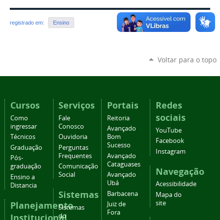
registrado em:
Ensino
Voltar para o topo
Cursos
Serviços
Portais
Redes
sociais
Como
Fale
Reitoria
ingressar
Conosco
Avançado
YouTube
Técnicos
Ouvidoria
Bom
Facebook
Sucesso
Graduação
Perguntas
Instagram
Frequentes
Avançado
Pós-
Cataguases
graduação
Comunicação
Navegação
Social
Avançado
Ensino a
Ubá
Acessibilidade
Distancia
Sistemas
Barbacena
Mapa do
site
Planejamento
Juiz de
Sistemas
Fora
Institucional
do