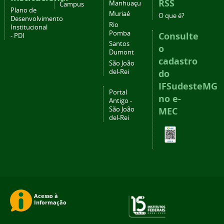
RSS
Manhuaçu
Campus
Plano de
Muriaé
O que é?
Desenvolvimento
Rio
Institucional
Pomba
Consulte
- PDI
Santos
o
Dumont
cadastro
São João
del-Rei
do
IFSudesteMG
Portal
no e-
Antigo -
São João
MEC
del-Rei