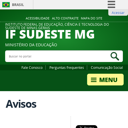
BRASIL
Acessar
Simplifique!
ACESSIBILIDADE
ALTO CONTRASTE
MAPA DO SITE
Comunica BR
INSTITUTO FEDERAL DE EDUCAÇÃO, CIÊNCIA E TECNOLOGIA DO
IF SUDESTE MG
SUDESTE DE MINAS GERAIS
Participe
Acesso à informação
MINISTÉRIO DA EDUCAÇÃO
Legislação
Buscar no portal
Bus
Canais
Fale Conosco
Perguntas frequentes
Comunicação Social
Avisos