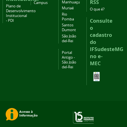
RSS
Manhuaçu
Campus
Plano de
Muriaé
O que é?
Desenvolvimento
Rio
Institucional
Pomba
Consulte
- PDI
Santos
o
Dumont
cadastro
São João
del-Rei
do
IFSudesteMG
Portal
no e-
Antigo -
São João
MEC
del-Rei