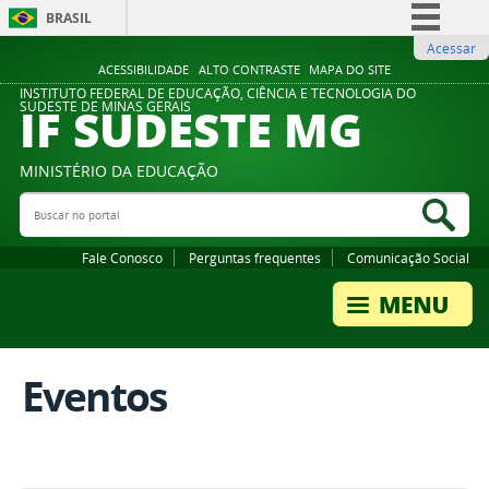
BRASIL
Acessar
Simplifique!
ACESSIBILIDADE
ALTO CONTRASTE
MAPA DO SITE
Comunica BR
INSTITUTO FEDERAL DE EDUCAÇÃO, CIÊNCIA E TECNOLOGIA DO
IF SUDESTE MG
SUDESTE DE MINAS GERAIS
Participe
Acesso à informação
MINISTÉRIO DA EDUCAÇÃO
Legislação
Buscar no portal
Bus
Canais
Fale Conosco
Perguntas frequentes
Comunicação Social
Eventos