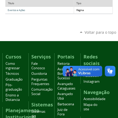
Título
Tipo
Eventos e Ações
Página
Voltar para o topo
Cursos
Serviços
Portais
Redes
sociais
Como
Fale
Reitoria
ingressar
Conosco
Avançado
YouTube
Técnicos
Ouvidoria
Bom
Facebook
Sucesso
Graduação
Perguntas
Instagram
Frequentes
Avançado
Pós-
Cataguases
graduação
Comunicação
Navegação
Social
Avançado
Ensino a
Ubá
Acessibilidade
Distancia
Sistemas
Barbacena
Mapa do
site
Planejamento
Juiz de
Sistemas
Fora
Institucional
do