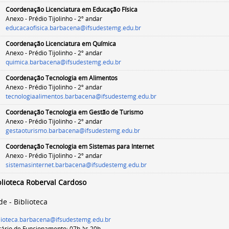
Coordenação
Licenciatura em
Educação Física
Anexo - Prédio Tijolinho - 2º andar
educacaofisica.barbacena@ifsudestemg.edu.br
Coordenação Licenciatura em Química
Anexo - Prédio Tijolinho - 2º andar
quimica.barbacena@ifsudestemg.edu.br
Coordenação
Tecnologia em Alimentos
Anexo - Prédio Tijolinho - 2º andar
tecnologiaalimentos.barbacena@ifsudestemg.edu.br
Coordenação
Tecnologia
em
Gestão
de Turismo
Anexo - Prédio Tijolinho - 2º andar
gestaoturismo.barbacena@ifsudestemg.edu.br
Coordenação Tecnologia em
Sistemas para Internet
Anexo - Prédio Tijolinho - 2º andar
sistemasinternet.barbacena@ifsudestemg.edu.br
blioteca Roberval Cardoso
de - Biblioteca
lioteca.barbacena@ifsudestemg.edu.br
ário de Funcionamento: 07h às 20h