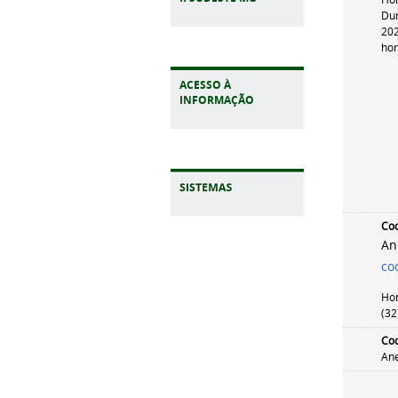
Dur
20
hor
ACESSO À
INFORMAÇÃO
Co
An
co
Hor
(32
Coo
Ane