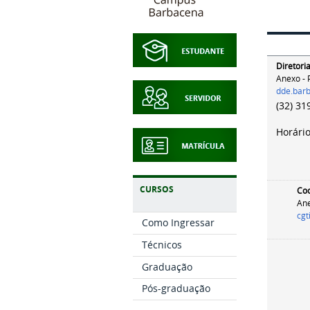
Diretori
Anexo - P
dde.bar
(32) 31
Horári
CURSOS
Coo
Ane
cgt
Como Ingressar
Técnicos
Graduação
Pós-graduação