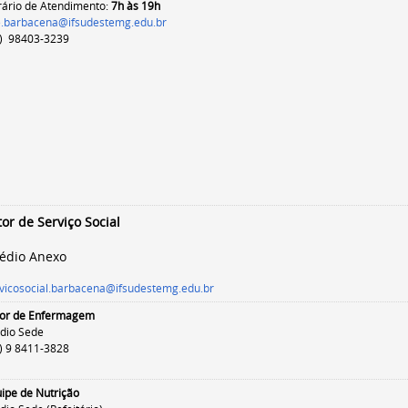
ário de Atendimento:
7h às 19h
.barbacena@ifsudestemg.edu.br
) 98403-3239
tor de Serviço Social
édio Anexo
vicosocial.barbacena@ifsudestemg.edu.br
tor de Enfermagem
dio Sede
) 9 8411-3828
ipe de Nutrição