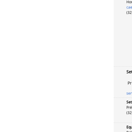
Hor
cae
(32
Se
Pr
ser
Se
Pré
(32
Equ