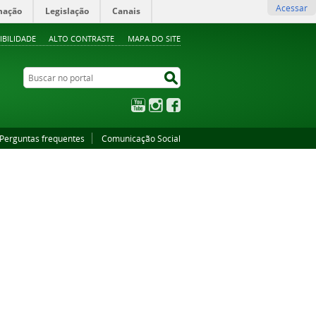
Acessar
mação
Legislação
Canais
IBILIDADE
ALTO CONTRASTE
MAPA DO SITE
Buscar no portal
Buscar no portal
YouTube
Instagram
Facebook
Perguntas frequentes
Comunicação Social