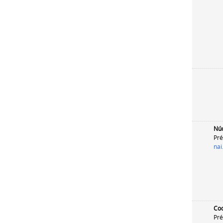
Núc
Pré
nai
Coo
Pré