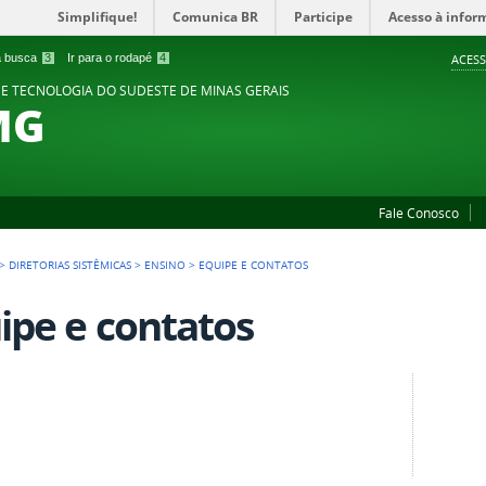
Simplifique!
Comunica BR
Participe
Acesso à infor
 a busca
3
Ir para o rodapé
4
ACESS
 E TECNOLOGIA DO SUDESTE DE MINAS GERAIS
MG
Fale Conosco
>
DIRETORIAS SISTÊMICAS
>
ENSINO
>
EQUIPE E CONTATOS
ipe e contatos