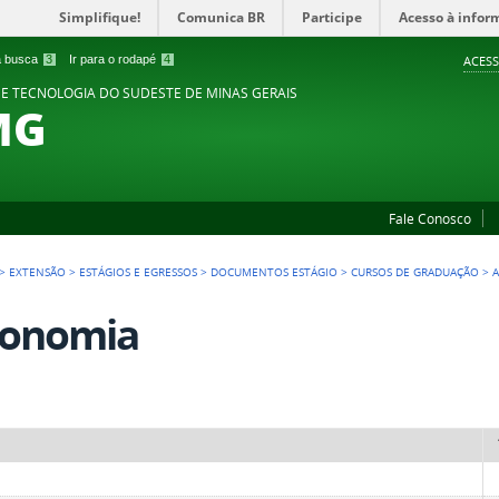
Simplifique!
Comunica BR
Participe
Acesso à infor
 a busca
3
Ir para o rodapé
4
ACESS
 E TECNOLOGIA DO SUDESTE DE MINAS GERAIS
MG
Fale Conosco
>
EXTENSÃO
>
ESTÁGIOS E EGRESSOS
>
DOCUMENTOS ESTÁGIO
>
CURSOS DE GRADUAÇÃO
>
ronomia