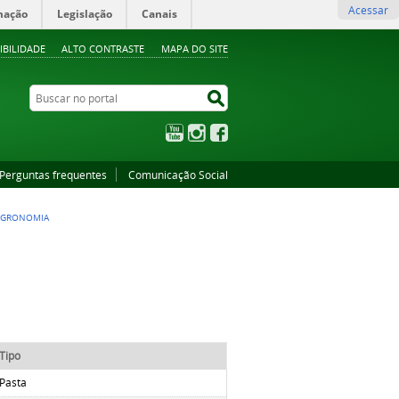
Acessar
mação
Legislação
Canais
IBILIDADE
ALTO CONTRASTE
MAPA DO SITE
Buscar no portal
Buscar no portal
YouTube
Instagram
Facebook
Perguntas frequentes
Comunicação Social
AGRONOMIA
Tipo
Pasta