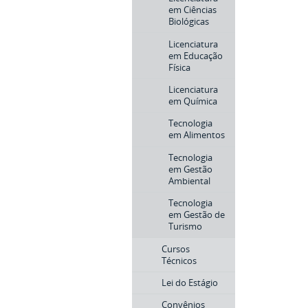
em Ciências
Biológicas
Licenciatura
em Educação
Física
Licenciatura
em Química
Tecnologia
em Alimentos
Tecnologia
em Gestão
Ambiental
Tecnologia
em Gestão de
Turismo
Cursos
Técnicos
Lei do Estágio
Convênios