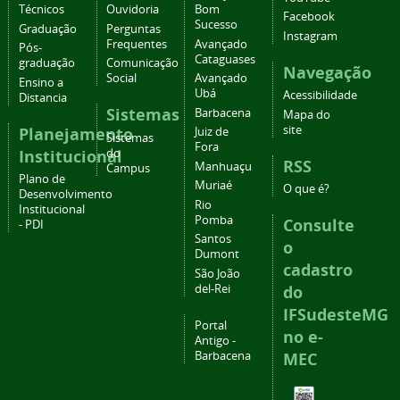
Técnicos
Ouvidoria
Bom
Facebook
Sucesso
Graduação
Perguntas
Instagram
Frequentes
Avançado
Pós-
Cataguases
graduação
Comunicação
Navegação
Social
Avançado
Ensino a
Ubá
Acessibilidade
Distancia
Sistemas
Barbacena
Mapa do
site
Planejamento
Juiz de
Sistemas
Fora
Institucional
do
RSS
Manhuaçu
Campus
Plano de
Muriaé
O que é?
Desenvolvimento
Rio
Institucional
Pomba
Consulte
- PDI
Santos
o
Dumont
cadastro
São João
del-Rei
do
IFSudesteMG
Portal
no e-
Antigo -
Barbacena
MEC