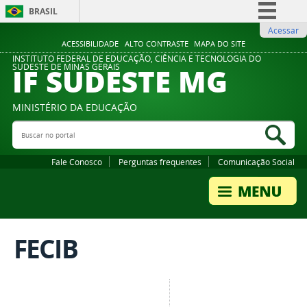
BRASIL
Acessar
Simplifique!
ACESSIBILIDADE
ALTO CONTRASTE
MAPA DO SITE
Comunica BR
INSTITUTO FEDERAL DE EDUCAÇÃO, CIÊNCIA E TECNOLOGIA DO
IF SUDESTE MG
SUDESTE DE MINAS GERAIS
Participe
Acesso à informação
MINISTÉRIO DA EDUCAÇÃO
Legislação
Buscar no portal
Bus
Canais
Fale Conosco
Perguntas frequentes
Comunicação Social
FECIB