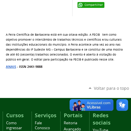
Compartilhar
A
Feira Científica de Barbacena está em sua oitava edição. A FECIB
tem como
objetivo promover o intercâmbio de trabalhos técnicos e científicos e/ou culturais
das instituições educacionais do município. A Feira acontece uma vez ao ano nas
dependências do IF Sudeste MG – Campus Barbacena e se constitui de uma mostra
de até 60 (sessenta) trabalhos selecionados. O evento é aberto à visitação do
público em geral. O edital para participação na FECIB é publicado nesse site.
ANAIS
- ISSN 2447-9888
Voltar para o topo
Cursos
Serviços
Portais
Redes
sociais
Como
Fale
Reitoria
ingressar
Conosco
Avançado
YouTube