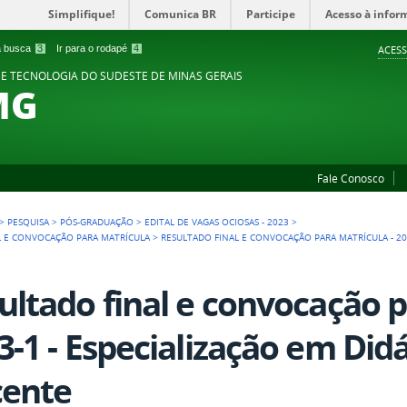
Simplifique!
Comunica BR
Participe
Acesso à infor
 a busca
3
Ir para o rodapé
4
ACESS
 E TECNOLOGIA DO SUDESTE DE MINAS GERAIS
MG
Fale Conosco
>
PESQUISA
>
PÓS-GRADUAÇÃO
>
EDITAL DE VAGAS OCIOSAS - 2023
>
NAL E CONVOCAÇÃO PARA MATRÍCULA
>
RESULTADO FINAL E CONVOCAÇÃO PARA MATRÍCULA - 202
ultado final e convocação p
3-1 - Especialização em Did
ente