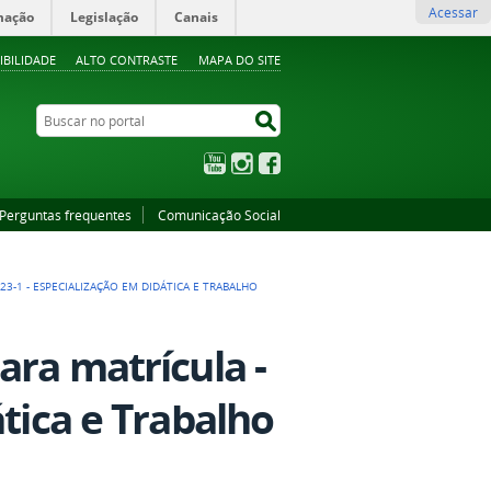
Acessar
mação
Legislação
Canais
IBILIDADE
ALTO CONTRASTE
MAPA DO SITE
Buscar no portal
Buscar no portal
YouTube
Instagram
Facebook
Perguntas frequentes
Comunicação Social
3-1 - ESPECIALIZAÇÃO EM DIDÁTICA E TRABALHO
ara matrícula -
ática e Trabalho