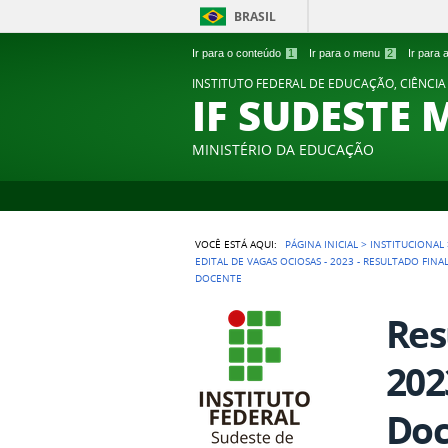
BRASIL
Ir para o conteúdo
1
Ir para o menu
2
Ir para
INSTITUTO FEDERAL DE EDUCAÇÃO, CIÊNCIA
IF SUDESTE 
MINISTÉRIO DA EDUCAÇÃO
VOCÊ ESTÁ AQUI:
PÁGINA INICIAL
>
INSTITUCIONAL
EDITAL DE VAGAS OCIOSAS - 2023 - RESULTADO FI
DOCENTE
Res
202
Doc