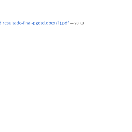
 resultado-final-pgdtd.docx (1).pdf
— 90 KB