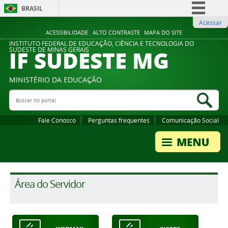
BRASIL
Acessar
Simplifique!
ACESSIBILIDADE
ALTO CONTRASTE
MAPA DO SITE
Comunica BR
INSTITUTO FEDERAL DE EDUCAÇÃO, CIÊNCIA E TECNOLOGIA DO
IF SUDESTE MG
SUDESTE DE MINAS GERAIS
Participe
Acesso à informação
MINISTÉRIO DA EDUCAÇÃO
Legislação
Buscar no portal
Bus
Canais
Fale Conosco
Perguntas frequentes
Comunicação Social
Área do Servidor