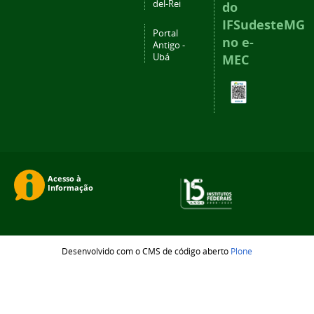
del-Rei
do
IFSudesteMG
Portal
no e-
Antigo -
Ubá
MEC
Desenvolvido com o CMS de código aberto
Plone