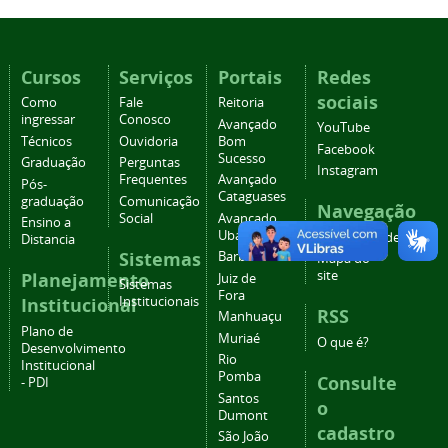
Cursos
Serviços
Portais
Redes
sociais
Como
Fale
Reitoria
ingressar
Conosco
Avançado
YouTube
Técnicos
Ouvidoria
Bom
Facebook
Sucesso
Graduação
Perguntas
Instagram
Frequentes
Avançado
Pós-
Cataguases
graduação
Comunicação
Navegação
Social
Avançado
Ensino a
Ubá
Acessibilidade
Distancia
Sistemas
Barbacena
Mapa do
site
Planejamento
Juiz de
Sistemas
Fora
Institucional
Institucionais
RSS
Manhuaçu
Plano de
Muriaé
O que é?
Desenvolvimento
Rio
Institucional
Pomba
Consulte
- PDI
Santos
o
Dumont
cadastro
São João