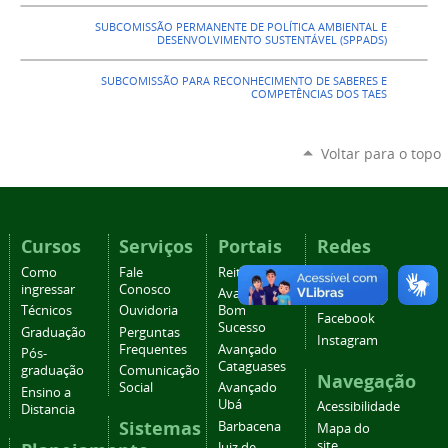
SUBCOMISSÃO PERMANENTE DE POLÍTICA AMBIENTAL E
DESENVOLVIMENTO SUSTENTÁVEL (SPPADS)
SUBCOMISSÃO PARA RECONHECIMENTO DE SABERES E
COMPETÊNCIAS DOS TAES
Voltar para o topo
Cursos
Serviços
Portais
Redes
sociais
Como
Fale
Reitoria
ingressar
Conosco
Avançado
YouTube
Técnicos
Ouvidoria
Bom
Facebook
Sucesso
Graduação
Perguntas
Instagram
Frequentes
Avançado
Pós-
Cataguases
graduação
Comunicação
Navegação
Social
Avançado
Ensino a
Ubá
Acessibilidade
Distancia
Sistemas
Barbacena
Mapa do
site
Juiz de