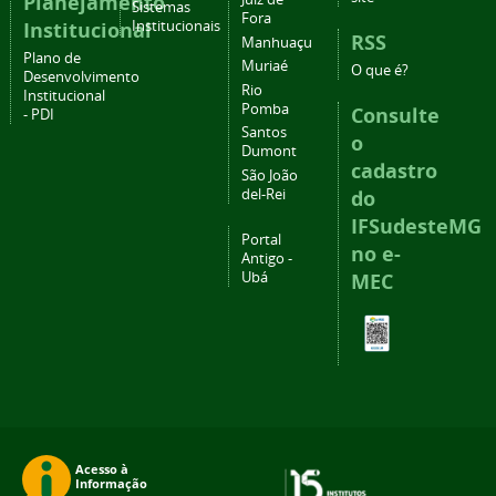
Planejamento
Sistemas
Fora
Institucional
Institucionais
RSS
Manhuaçu
Plano de
Muriaé
O que é?
Desenvolvimento
Rio
Institucional
Pomba
Consulte
- PDI
Santos
o
Dumont
cadastro
São João
del-Rei
do
IFSudesteMG
Portal
no e-
Antigo -
Ubá
MEC