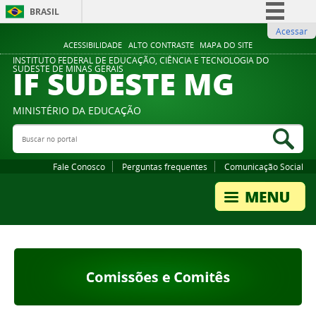
BRASIL
Acessar
Simplifique!
ACESSIBILIDADE
ALTO CONTRASTE
MAPA DO SITE
Comunica BR
INSTITUTO FEDERAL DE EDUCAÇÃO, CIÊNCIA E TECNOLOGIA DO
IF SUDESTE MG
SUDESTE DE MINAS GERAIS
Participe
Acesso à informação
MINISTÉRIO DA EDUCAÇÃO
Legislação
Buscar no portal
Bus
Canais
Fale Conosco
Perguntas frequentes
Comunicação Social